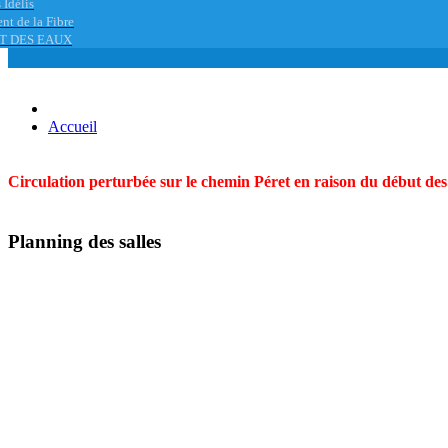
 Idélis
nt de la Fibre
T DES EAUX
Accueil
Circulation perturbée sur le chemin Péret en raison du début des t
Planning des salles