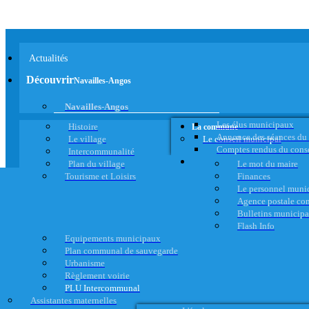
Actualités
Découvrir
Navailles-Angos
Navailles-Angos
Les élus municipaux
Histoire
La commune
Annonce des séances du
Le village
Le conseil municipal
Comptes rendus du cons
Intercommunalité
Plan du village
Le mot du maire
Tourisme et Loisirs
Finances
Le personnel muni
Agence postale c
Bulletins municip
Flash Info
Equipements municipaux
Plan communal de sauvegarde
Urbanisme
Règlement voirie
PLU Intercommunal
Assistantes maternelles