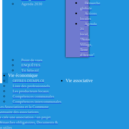
Démarche
Agenda 2030
globale
Actions
locales
Agenda
21
local,
"Notre
Village,
Terre
d'Avenir"
Point de vues
ENQUÊTES
Tri Sélectif
Vie économique
Vie associative
OFFRES D'EMPLOI
Liste des professionnels
Les producteurs locaux
Compétences communales
Compétences intercommunales
es Associations et la Commune
nnuaire des associations
e crée une association / un projet
émarches obligatoires, Documents &
s utiles