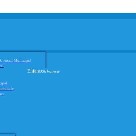
 Conseil Municipal
eil
Enfance
& Jeunesse
cipal
ommunale
aux