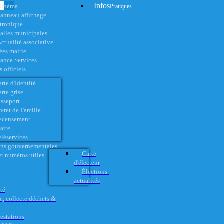
Infos
Cinéma
Pratiques
anneau affichage
ctronique
alles municipales
ctualité associative
es mairie
rance Services
 officiels
rte d'Identité
rte grise
asseport
vret de Famille
ecensement
aire
éléservices
ons gouvernementales
Carte
t numéros utiles
d'électeur
Élections-
actualités
té
e, collecte déchets &
restations