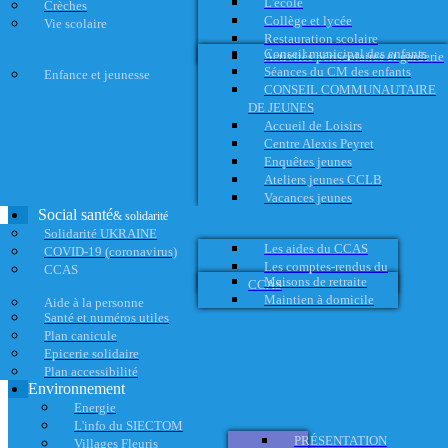
L'école
Crèches
Collège et lycée
Vie scolaire
Restauration scolaire
Conseil municipal des enfants
Activités périscolaires et garderie
Séances du CM des enfants
Enfance et jeunesse
CONSEIL COMMUNAUTAIRE
DE JEUNES
Accueil de Loisirs
Centre Alexis Peyret
Enquêtes jeunes
Ateliers jeunes CCLB
Vacances jeunes
Social santé
& solidarité
Solidarité UKRAINE
Les aides du CCAS
COVID-19 (coronavirus)
Les comptes-rendus du
CCAS
Maisons de retraite
CCAS
Maintien à domicile
Aide à la personne
Santé et numéros utiles
Plan canicule
Epicerie solidaire
Plan accessibilité
Environnement
Energie
L'info du SIECTOM
PRÉSENTATION
Villages Fleuris