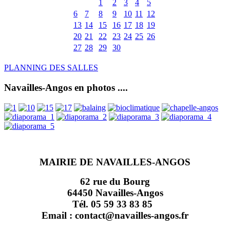
1
2
3
4
5
6
7
8
9
10
11
12
13
14
15
16
17
18
19
20
21
22
23
24
25
26
27
28
29
30
PLANNING DES SALLES
Navailles-Angos en photos ....
MAIRIE DE NAVAILLES-ANGOS
62 rue du Bourg
64450 Navailles-Angos
Tél. 05 59 33 83 85
Email : contact@navailles-angos.fr