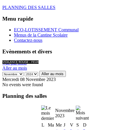
PLANNING DES SALLES
Menu rapide
ECO-LOTISSEMENT Communal
Menus de la Cantine Scolaire
Contactez-nous
Evènements et divers
Vue par mois
VIGILANCE ROUGE - FEUX
Aller au mois
Aller au mois
Mercredi 08 Novembre 2023
No events were found
Planning des salles
Novembre
2023
L
Ma
Me
J
V
S
D