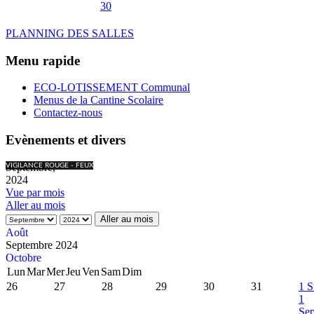
30
PLANNING DES SALLES
Menu rapide
ECO-LOTISSEMENT Communal
Menus de la Cantine Scolaire
Contactez-nous
Evènements et divers
Septembre,
VIGILANCE ROUGE - FEUX
2024
Vue par mois
Aller au mois
Aller au mois
Août
Septembre 2024
Octobre
Lun
Mar
Mer
Jeu
Ven
Sam
Dim
26
27
28
29
30
31
1
S
1
Se