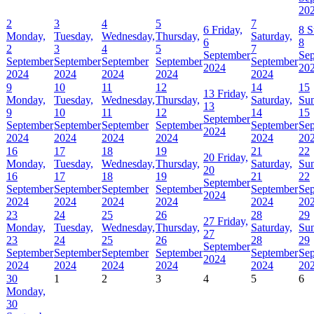
20
2
3
4
5
7
6
Friday,
8
S
Monday,
Tuesday,
Wednesday,
Thursday,
Saturday,
6
8
2
3
4
5
7
September
Se
September
September
September
September
September
2024
20
2024
2024
2024
2024
2024
9
10
11
12
14
15
13
Friday,
Monday,
Tuesday,
Wednesday,
Thursday,
Saturday,
Sun
13
9
10
11
12
14
15
September
September
September
September
September
September
Se
2024
2024
2024
2024
2024
2024
20
16
17
18
19
21
22
20
Friday,
Monday,
Tuesday,
Wednesday,
Thursday,
Saturday,
Sun
20
16
17
18
19
21
22
September
September
September
September
September
September
Se
2024
2024
2024
2024
2024
2024
20
23
24
25
26
28
29
27
Friday,
Monday,
Tuesday,
Wednesday,
Thursday,
Saturday,
Sun
27
23
24
25
26
28
29
September
September
September
September
September
September
Se
2024
2024
2024
2024
2024
2024
20
30
1
2
3
4
5
6
Monday,
30