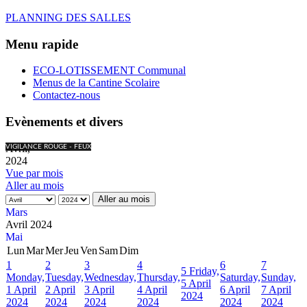
PLANNING DES SALLES
Menu rapide
ECO-LOTISSEMENT Communal
Menus de la Cantine Scolaire
Contactez-nous
Evènements et divers
Avril,
VIGILANCE ROUGE - FEUX
2024
Vue par mois
Aller au mois
Aller au mois
Mars
Avril 2024
Mai
Lun
Mar
Mer
Jeu
Ven
Sam
Dim
1
2
3
4
6
7
5
Friday,
Monday,
Tuesday,
Wednesday,
Thursday,
Saturday,
Sunday,
5 April
1 April
2 April
3 April
4 April
6 April
7 April
2024
2024
2024
2024
2024
2024
2024