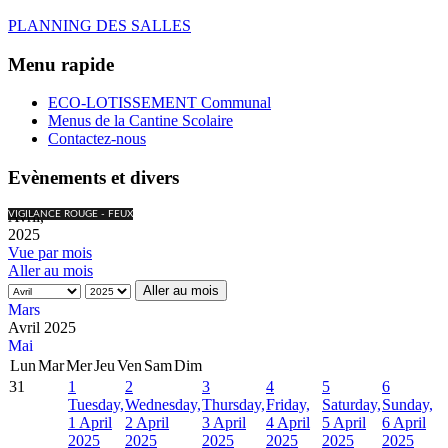
PLANNING DES SALLES
Menu rapide
ECO-LOTISSEMENT Communal
Menus de la Cantine Scolaire
Contactez-nous
Evènements et divers
Avril,
VIGILANCE ROUGE - FEUX
2025
Vue par mois
Aller au mois
Aller au mois
Mars
Avril 2025
Mai
Lun
Mar
Mer
Jeu
Ven
Sam
Dim
31
1
2
3
4
5
6
Tuesday,
Wednesday,
Thursday,
Friday,
Saturday,
Sunday,
1 April
2 April
3 April
4 April
5 April
6 April
2025
2025
2025
2025
2025
2025