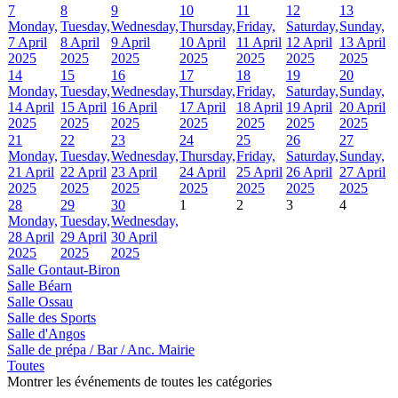
7
8
9
10
11
12
13
Monday,
Tuesday,
Wednesday,
Thursday,
Friday,
Saturday,
Sunday,
7 April
8 April
9 April
10 April
11 April
12 April
13 April
2025
2025
2025
2025
2025
2025
2025
14
15
16
17
18
19
20
Monday,
Tuesday,
Wednesday,
Thursday,
Friday,
Saturday,
Sunday,
14 April
15 April
16 April
17 April
18 April
19 April
20 April
2025
2025
2025
2025
2025
2025
2025
21
22
23
24
25
26
27
Monday,
Tuesday,
Wednesday,
Thursday,
Friday,
Saturday,
Sunday,
21 April
22 April
23 April
24 April
25 April
26 April
27 April
2025
2025
2025
2025
2025
2025
2025
28
29
30
1
2
3
4
Monday,
Tuesday,
Wednesday,
28 April
29 April
30 April
2025
2025
2025
Salle Gontaut-Biron
Salle Béarn
Salle Ossau
Salle des Sports
Salle d'Angos
Salle de prépa / Bar / Anc. Mairie
Toutes
Montrer les événements de toutes les catégories