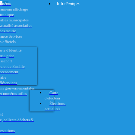
Infos
Cinéma
Pratiques
anneau affichage
ctronique
alles municipales
ctualité associative
es mairie
rance Services
 officiels
rte d'Identité
rte grise
asseport
vret de Famille
ecensement
aire
éléservices
ons gouvernementales
Carte
t numéros utiles
d'électeur
Élections-
actualités
té
e, collecte déchets &
restations