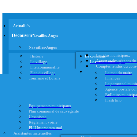
Actualités
Découvrir
Navailles-Angos
Navailles-Angos
Les élus municipaux
Histoire
La commune
Annonce des séances du
Le village
Le conseil municipal
Comptes rendus du cons
Intercommunalité
Plan du village
Le mot du maire
Tourisme et Loisirs
Finances
Le personnel muni
Agence postale c
Bulletins municip
Flash Info
Equipements municipaux
Plan communal de sauvegarde
Urbanisme
Règlement voirie
PLU Intercommunal
Assistantes maternelles