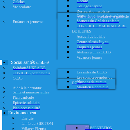
L'école
Crèches
Collège et lycée
Vie scolaire
Restauration scolaire
Conseil municipal des enfants
Activités périscolaires et garderie
Séances du CM des enfants
Enfance et jeunesse
CONSEIL COMMUNAUTAIRE
DE JEUNES
Accueil de Loisirs
Centre Alexis Peyret
Enquêtes jeunes
Ateliers jeunes CCLB
Vacances jeunes
Social santé
& solidarité
Solidarité UKRAINE
Les aides du CCAS
COVID-19 (coronavirus)
Les comptes-rendus du
CCAS
Maisons de retraite
CCAS
Maintien à domicile
Aide à la personne
Santé et numéros utiles
Plan canicule
Epicerie solidaire
Plan accessibilité
Environnement
Energie
L'info du SIECTOM
PRÉSENTATION
Villages Fleuris