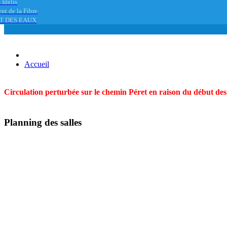
 Idélis
nt de la Fibre
T DES EAUX
Accueil
Circulation perturbée sur le chemin Péret en raison du début des t
Planning des salles