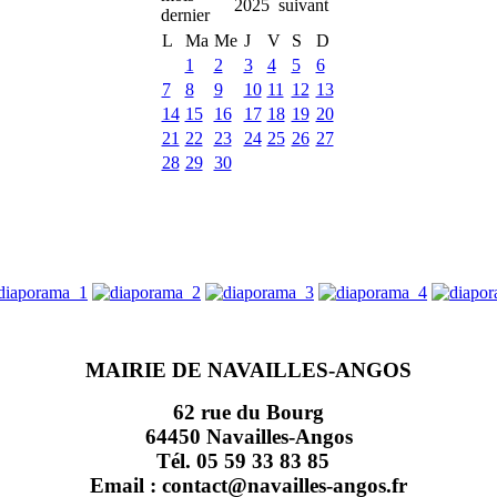
2025
L
Ma
Me
J
V
S
D
1
2
3
4
5
6
7
8
9
10
11
12
13
14
15
16
17
18
19
20
21
22
23
24
25
26
27
28
29
30
MAIRIE DE NAVAILLES-ANGOS
62 rue du Bourg
64450 Navailles-Angos
Tél. 05 59 33 83 85
Email : contact@navailles-angos.fr