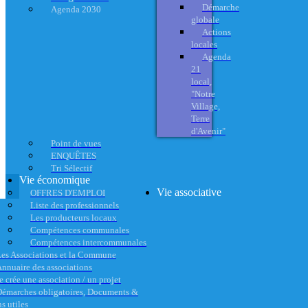
Démarche
Agenda 2030
globale
Actions
locales
Agenda
21
local,
"Notre
Village,
Terre
d'Avenir"
Point de vues
ENQUÊTES
Tri Sélectif
Vie économique
Vie associative
OFFRES D'EMPLOI
Liste des professionnels
Les producteurs locaux
Compétences communales
Compétences intercommunales
es Associations et la Commune
nnuaire des associations
e crée une association / un projet
émarches obligatoires, Documents &
s utiles