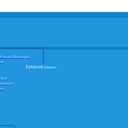
 Conseil Municipal
eil
Enfance
& Jeunesse
cipal
ommunale
aux