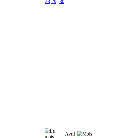
28
29
30
Avril