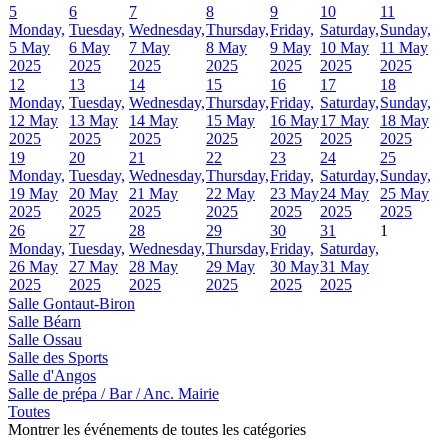
5
6
7
8
9
10
11
Monday,
Tuesday,
Wednesday,
Thursday,
Friday,
Saturday,
Sunday,
5 May
6 May
7 May
8 May
9 May
10 May
11 May
2025
2025
2025
2025
2025
2025
2025
12
13
14
15
16
17
18
Monday,
Tuesday,
Wednesday,
Thursday,
Friday,
Saturday,
Sunday,
12 May
13 May
14 May
15 May
16 May
17 May
18 May
2025
2025
2025
2025
2025
2025
2025
19
20
21
22
23
24
25
Monday,
Tuesday,
Wednesday,
Thursday,
Friday,
Saturday,
Sunday,
19 May
20 May
21 May
22 May
23 May
24 May
25 May
2025
2025
2025
2025
2025
2025
2025
26
27
28
29
30
31
1
Monday,
Tuesday,
Wednesday,
Thursday,
Friday,
Saturday,
26 May
27 May
28 May
29 May
30 May
31 May
2025
2025
2025
2025
2025
2025
Salle Gontaut-Biron
Salle Béarn
Salle Ossau
Salle des Sports
Salle d'Angos
Salle de prépa / Bar / Anc. Mairie
Toutes
Montrer les événements de toutes les catégories