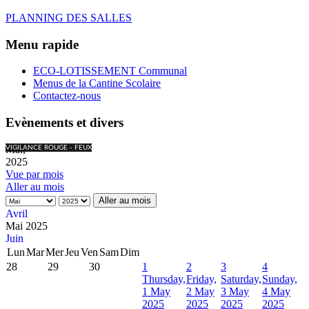
PLANNING DES SALLES
Menu rapide
ECO-LOTISSEMENT Communal
Menus de la Cantine Scolaire
Contactez-nous
Evènements et divers
Mai,
VIGILANCE ROUGE - FEUX
2025
Vue par mois
Aller au mois
Aller au mois
Avril
Mai 2025
Juin
Lun
Mar
Mer
Jeu
Ven
Sam
Dim
28
29
30
1
2
3
4
Thursday,
Friday,
Saturday,
Sunday,
1 May
2 May
3 May
4 May
2025
2025
2025
2025