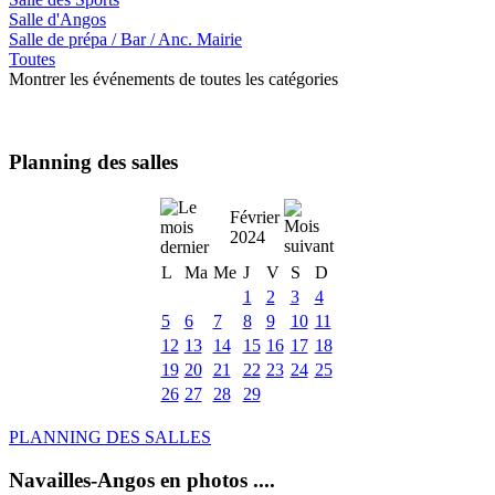
Salle d'Angos
Salle de prépa / Bar / Anc. Mairie
Toutes
Montrer les événements de toutes les catégories
Planning des salles
Février
2024
L
Ma
Me
J
V
S
D
1
2
3
4
5
6
7
8
9
10
11
12
13
14
15
16
17
18
19
20
21
22
23
24
25
26
27
28
29
PLANNING DES SALLES
Navailles-Angos en photos ....