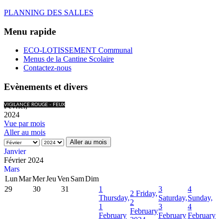
PLANNING DES SALLES
Menu rapide
ECO-LOTISSEMENT Communal
Menus de la Cantine Scolaire
Contactez-nous
Evènements et divers
Février,
VIGILANCE ROUGE - FEUX
2024
Vue par mois
Aller au mois
Aller au mois
Janvier
Février 2024
Mars
Lun
Mar
Mer
Jeu
Ven
Sam
Dim
29
30
31
1
3
4
2
Friday,
Thursday,
Saturday,
Sunday,
2
1
3
4
February
February
February
February