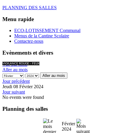
PLANNING DES SALLES
Menu rapide
ECO-LOTISSEMENT Communal
Menus de la Cantine Scolaire
Contactez-nous
Evènements et divers
Vue par mois
VIGILANCE ROUGE - FEUX
Aller au mois
Aller au mois
Jour précédent
Jeudi 08 Février 2024
Jour suivant
No events were found
Planning des salles
Février
2024