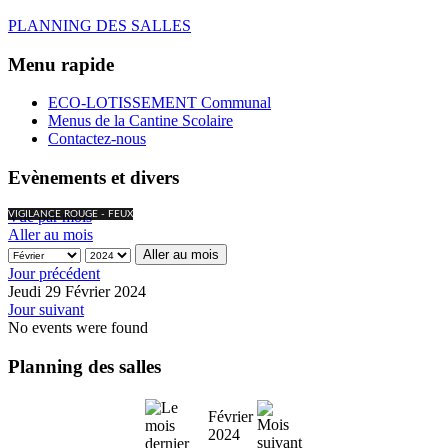
PLANNING DES SALLES
Menu rapide
ECO-LOTISSEMENT Communal
Menus de la Cantine Scolaire
Contactez-nous
Evènements et divers
Vue par mois
VIGILANCE ROUGE - FEUX
Aller au mois
Aller au mois
Jour précédent
Jeudi 29 Février 2024
Jour suivant
No events were found
Planning des salles
Février
2024