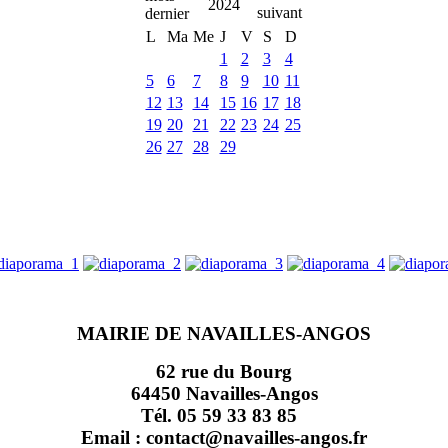
2024
L
Ma
Me
J
V
S
D
1
2
3
4
5
6
7
8
9
10
11
12
13
14
15
16
17
18
19
20
21
22
23
24
25
26
27
28
29
MAIRIE DE NAVAILLES-ANGOS
62 rue du Bourg
64450 Navailles-Angos
Tél. 05 59 33 83 85
Email : contact@navailles-angos.fr