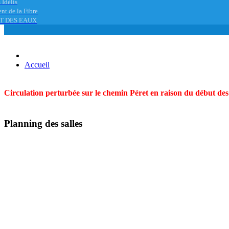
 Idélis
nt de la Fibre
T DES EAUX
Accueil
Circulation perturbée sur le chemin Péret en raison du début des t
Planning des salles