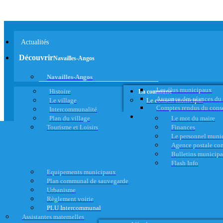
Actualités
Découvrir
Navailles-Angos
Navailles-Angos
Les élus municipaux
Histoire
La commune
Annonce des séances du
Le village
Le conseil municipal
Comptes rendus du cons
Intercommunalité
Plan du village
Le mot du maire
Tourisme et Loisirs
Finances
Le personnel muni
Agence postale c
Bulletins municip
Flash Info
Equipements municipaux
Plan communal de sauvegarde
Urbanisme
Règlement voirie
PLU Intercommunal
Assistantes maternelles