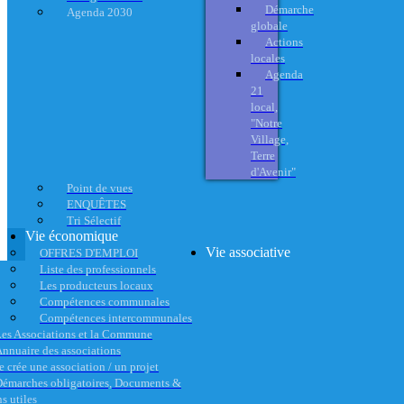
Démarche
Agenda 2030
globale
Actions
locales
Agenda
21
local,
"Notre
Village,
Terre
d'Avenir"
Point de vues
ENQUÊTES
Tri Sélectif
Vie économique
Vie associative
OFFRES D'EMPLOI
Liste des professionnels
Les producteurs locaux
Compétences communales
Compétences intercommunales
es Associations et la Commune
nnuaire des associations
e crée une association / un projet
émarches obligatoires, Documents &
s utiles