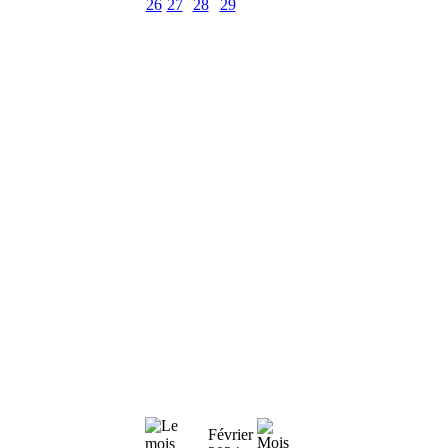
26
27
28
29
Février