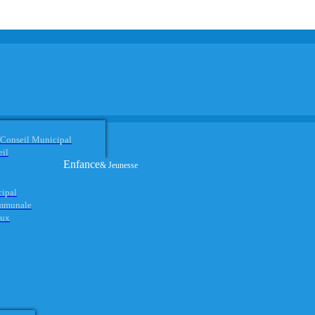
 Conseil Municipal
eil
Enfance
& Jeunesse
cipal
ommunale
aux