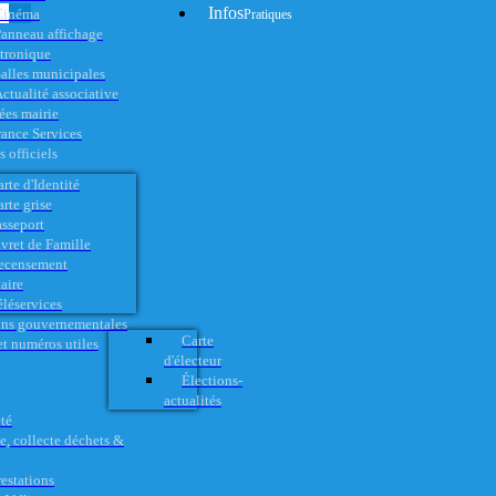
Infos
Cinéma
Pratiques
anneau affichage
ctronique
alles municipales
ctualité associative
es mairie
rance Services
 officiels
rte d'Identité
rte grise
asseport
vret de Famille
ecensement
aire
éléservices
ons gouvernementales
Carte
t numéros utiles
d'électeur
Élections-
actualités
té
e, collecte déchets &
restations