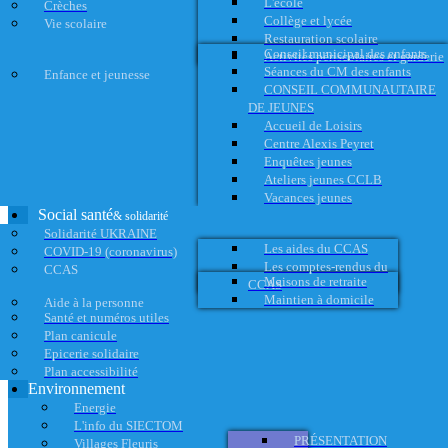
L'école
Crèches
Collège et lycée
Vie scolaire
Restauration scolaire
Conseil municipal des enfants
Activités périscolaires et garderie
Séances du CM des enfants
Enfance et jeunesse
CONSEIL COMMUNAUTAIRE
DE JEUNES
Accueil de Loisirs
Centre Alexis Peyret
Enquêtes jeunes
Ateliers jeunes CCLB
Vacances jeunes
Social santé
& solidarité
Solidarité UKRAINE
Les aides du CCAS
COVID-19 (coronavirus)
Les comptes-rendus du
CCAS
Maisons de retraite
CCAS
Maintien à domicile
Aide à la personne
Santé et numéros utiles
Plan canicule
Epicerie solidaire
Plan accessibilité
Environnement
Energie
L'info du SIECTOM
PRÉSENTATION
Villages Fleuris