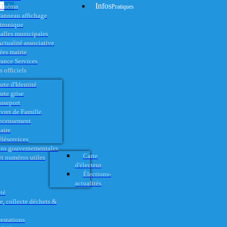
Infos
Cinéma
Pratiques
anneau affichage
ctronique
alles municipales
ctualité associative
es mairie
rance Services
 officiels
rte d'Identité
rte grise
asseport
vret de Famille
ecensement
aire
éléservices
ons gouvernementales
Carte
t numéros utiles
d'électeur
Élections-
actualités
té
e, collecte déchets &
restations