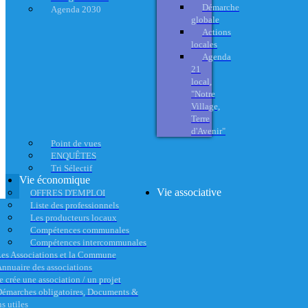
Démarche
Agenda 2030
globale
Actions
locales
Agenda
21
local,
"Notre
Village,
Terre
d'Avenir"
Point de vues
ENQUÊTES
Tri Sélectif
Vie économique
Vie associative
OFFRES D'EMPLOI
Liste des professionnels
Les producteurs locaux
Compétences communales
Compétences intercommunales
es Associations et la Commune
nnuaire des associations
e crée une association / un projet
émarches obligatoires, Documents &
s utiles