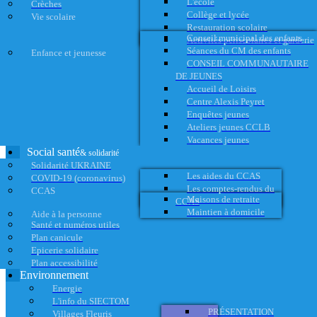
L'école
Crèches
Collège et lycée
Vie scolaire
Restauration scolaire
Conseil municipal des enfants
Activités périscolaires et garderie
Séances du CM des enfants
Enfance et jeunesse
CONSEIL COMMUNAUTAIRE
DE JEUNES
Accueil de Loisirs
Centre Alexis Peyret
Enquêtes jeunes
Ateliers jeunes CCLB
Vacances jeunes
Social santé
& solidarité
Solidarité UKRAINE
Les aides du CCAS
COVID-19 (coronavirus)
Les comptes-rendus du
CCAS
Maisons de retraite
CCAS
Maintien à domicile
Aide à la personne
Santé et numéros utiles
Plan canicule
Epicerie solidaire
Plan accessibilité
Environnement
Energie
L'info du SIECTOM
PRÉSENTATION
Villages Fleuris