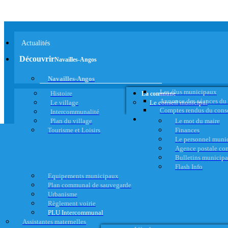
Actualités
Découvrir
Navailles-Angos
Navailles-Angos
Les élus municipaux
Histoire
La commune
Annonce des séances du
Le village
Le conseil municipal
Comptes rendus du cons
Intercommunalité
Plan du village
Le mot du maire
Tourisme et Loisirs
Finances
Le personnel muni
Agence postale c
Bulletins municip
Flash Info
Equipements municipaux
Plan communal de sauvegarde
Urbanisme
Règlement voirie
PLU Intercommunal
Assistantes maternelles