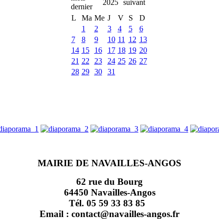
2025
L
Ma
Me
J
V
S
D
1
2
3
4
5
6
7
8
9
10
11
12
13
14
15
16
17
18
19
20
21
22
23
24
25
26
27
28
29
30
31
MAIRIE DE NAVAILLES-ANGOS
62 rue du Bourg
64450 Navailles-Angos
Tél. 05 59 33 83 85
Email : contact@navailles-angos.fr