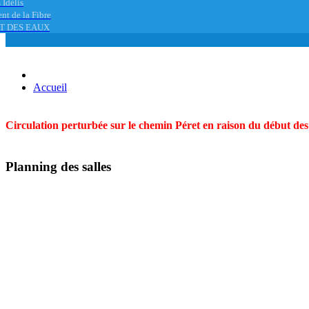
 Idélis
nt de la Fibre
T DES EAUX
Accueil
Circulation perturbée sur le chemin Péret en raison du début des t
Planning des salles