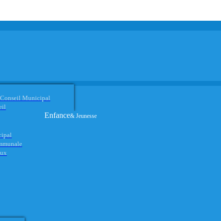
 Conseil Municipal
eil
Enfance
& Jeunesse
cipal
ommunale
aux