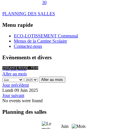
30
PLANNING DES SALLES
Menu rapide
ECO-LOTISSEMENT Communal
Menus de la Cantine Scolaire
Contactez-nous
Evènements et divers
Vue par mois
VIGILANCE ROUGE - FEUX
Aller au mois
Aller au mois
Jour précédent
Lundi 09 Juin 2025
Jour suivant
No events were found
Planning des salles
Juin