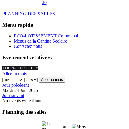
30
PLANNING DES SALLES
Menu rapide
ECO-LOTISSEMENT Communal
Menus de la Cantine Scolaire
Contactez-nous
Evènements et divers
Vue par mois
VIGILANCE ROUGE - FEUX
Aller au mois
Aller au mois
Jour précédent
Mardi 24 Juin 2025
Jour suivant
No events were found
Planning des salles
Juin