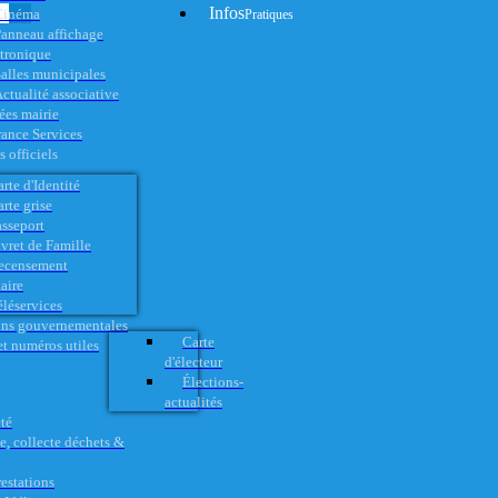
Infos
Cinéma
Pratiques
anneau affichage
ctronique
alles municipales
ctualité associative
es mairie
rance Services
 officiels
rte d'Identité
rte grise
asseport
vret de Famille
ecensement
aire
éléservices
ons gouvernementales
Carte
t numéros utiles
d'électeur
Élections-
actualités
té
e, collecte déchets &
restations