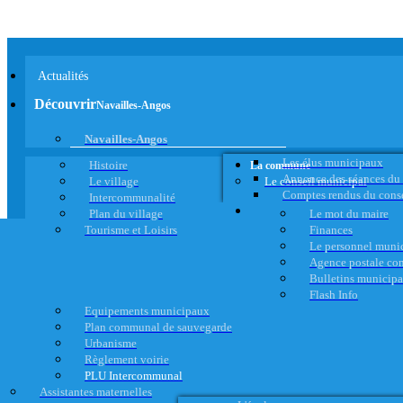
Actualités
Découvrir
Navailles-Angos
Navailles-Angos
Les élus municipaux
Histoire
La commune
Annonce des séances du
Le village
Le conseil municipal
Comptes rendus du cons
Intercommunalité
Plan du village
Le mot du maire
Tourisme et Loisirs
Finances
Le personnel muni
Agence postale c
Bulletins municip
Flash Info
Equipements municipaux
Plan communal de sauvegarde
Urbanisme
Règlement voirie
PLU Intercommunal
Assistantes maternelles