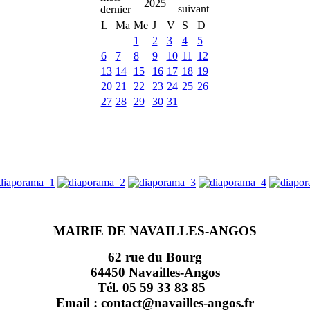
2025
L
Ma
Me
J
V
S
D
1
2
3
4
5
6
7
8
9
10
11
12
13
14
15
16
17
18
19
20
21
22
23
24
25
26
27
28
29
30
31
MAIRIE DE NAVAILLES-ANGOS
62 rue du Bourg
64450 Navailles-Angos
Tél. 05 59 33 83 85
Email : contact@navailles-angos.fr