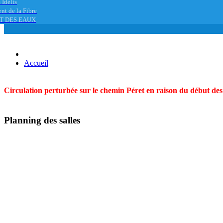
 Idélis
nt de la Fibre
T DES EAUX
Accueil
Circulation perturbée sur le chemin Péret en raison du début des t
Planning des salles