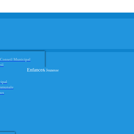
 Conseil Municipal
eil
Enfance
& Jeunesse
cipal
ommunale
aux