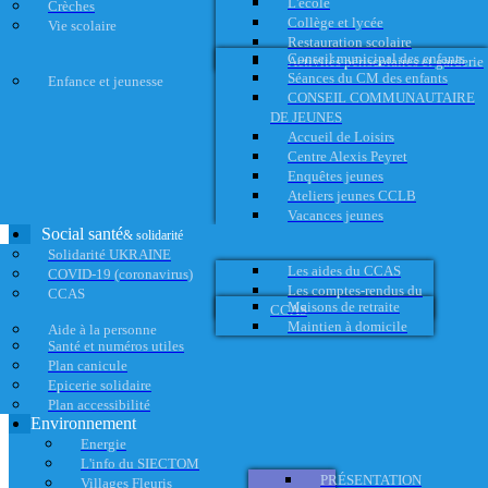
L'école
Crèches
Collège et lycée
Vie scolaire
Restauration scolaire
Conseil municipal des enfants
Activités périscolaires et garderie
Séances du CM des enfants
Enfance et jeunesse
CONSEIL COMMUNAUTAIRE
DE JEUNES
Accueil de Loisirs
Centre Alexis Peyret
Enquêtes jeunes
Ateliers jeunes CCLB
Vacances jeunes
Social santé
& solidarité
Solidarité UKRAINE
Les aides du CCAS
COVID-19 (coronavirus)
Les comptes-rendus du
CCAS
Maisons de retraite
CCAS
Maintien à domicile
Aide à la personne
Santé et numéros utiles
Plan canicule
Epicerie solidaire
Plan accessibilité
Environnement
Energie
L'info du SIECTOM
PRÉSENTATION
Villages Fleuris