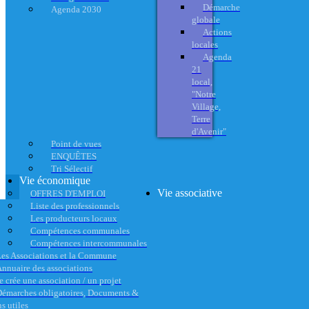
Démarche
Agenda 2030
globale
Actions
locales
Agenda
21
local,
"Notre
Village,
Terre
d'Avenir"
Point de vues
ENQUÊTES
Tri Sélectif
Vie économique
Vie associative
OFFRES D'EMPLOI
Liste des professionnels
Les producteurs locaux
Compétences communales
Compétences intercommunales
es Associations et la Commune
nnuaire des associations
e crée une association / un projet
émarches obligatoires, Documents &
s utiles