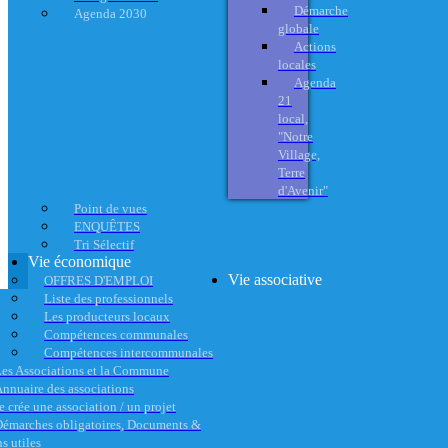
Démarche
Agenda 2030
globale
Actions
locales
Agenda
21
local,
"Notre
Village,
Terre
d'Avenir"
Point de vues
ENQUÊTES
Tri Sélectif
Vie économique
Vie associative
OFFRES D'EMPLOI
Liste des professionnels
Les producteurs locaux
Compétences communales
Compétences intercommunales
es Associations et la Commune
nnuaire des associations
e crée une association / un projet
émarches obligatoires, Documents &
s utiles