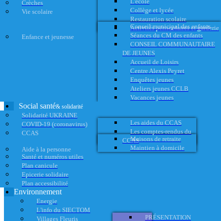
L'école
Crèches
Collège et lycée
Vie scolaire
Restauration scolaire
Conseil municipal des enfants
Activités périscolaires et garderie
Séances du CM des enfants
Enfance et jeunesse
CONSEIL COMMUNAUTAIRE
DE JEUNES
Accueil de Loisirs
Centre Alexis Peyret
Enquêtes jeunes
Ateliers jeunes CCLB
Vacances jeunes
Social santé
& solidarité
Solidarité UKRAINE
Les aides du CCAS
COVID-19 (coronavirus)
Les comptes-rendus du
CCAS
Maisons de retraite
CCAS
Maintien à domicile
Aide à la personne
Santé et numéros utiles
Plan canicule
Epicerie solidaire
Plan accessibilité
Environnement
Energie
L'info du SIECTOM
PRÉSENTATION
Villages Fleuris