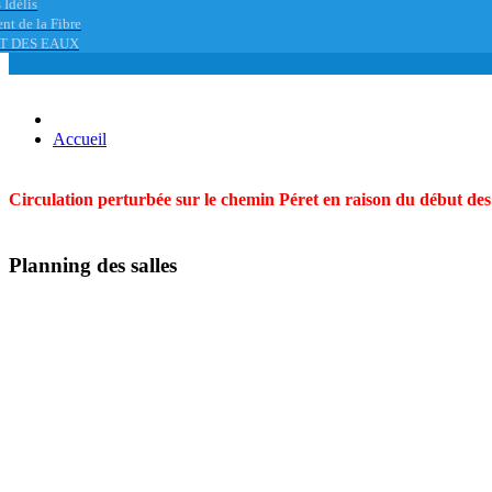
 Idélis
nt de la Fibre
T DES EAUX
Accueil
Circulation perturbée sur le chemin Péret en raison du début des t
Planning des salles