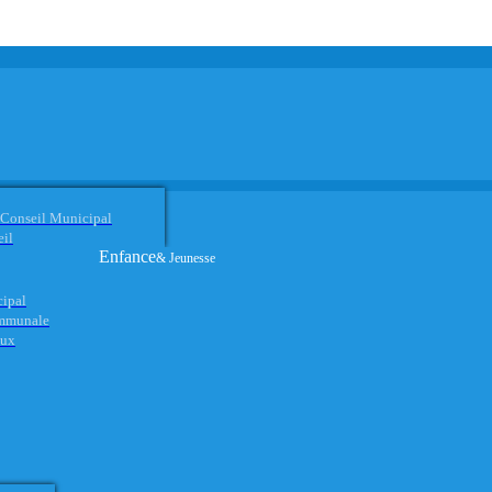
 Conseil Municipal
eil
Enfance
& Jeunesse
cipal
ommunale
aux