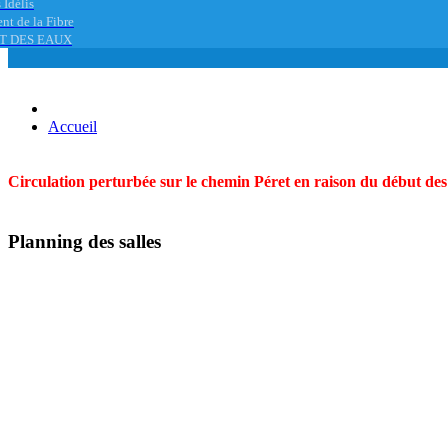
 Idélis
nt de la Fibre
T DES EAUX
Accueil
Circulation perturbée sur le chemin Péret en raison du début des t
Planning des salles