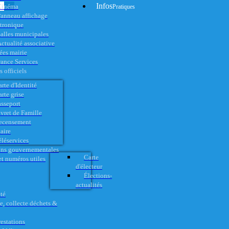
Infos
Cinéma
Pratiques
anneau affichage
ctronique
alles municipales
ctualité associative
es mairie
rance Services
 officiels
rte d'Identité
rte grise
asseport
vret de Famille
ecensement
aire
éléservices
ons gouvernementales
Carte
t numéros utiles
d'électeur
Élections-
actualités
té
e, collecte déchets &
restations