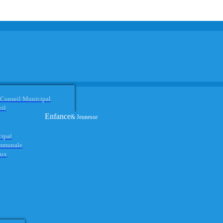
 Conseil Municipal
eil
Enfance
& Jeunesse
cipal
ommunale
aux