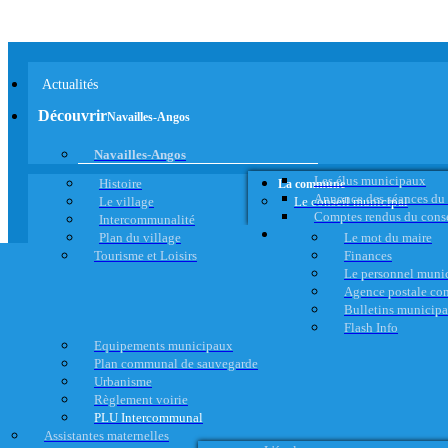
Actualités
Découvrir
Navailles-Angos
Navailles-Angos
Les élus municipaux
Histoire
La commune
Annonce des séances du
Le village
Le conseil municipal
Comptes rendus du cons
Intercommunalité
Plan du village
Le mot du maire
Tourisme et Loisirs
Finances
Le personnel muni
Agence postale c
Bulletins municip
Flash Info
Equipements municipaux
Plan communal de sauvegarde
Urbanisme
Règlement voirie
PLU Intercommunal
Assistantes maternelles