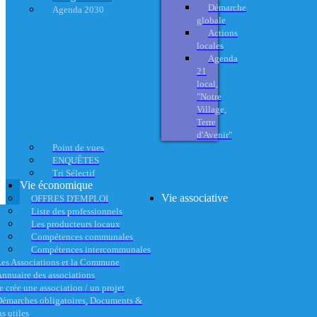
Démarche
Agenda 2030
globale
Actions
locales
Agenda
21
local,
"Notre
Village,
Terre
d'Avenir"
Point de vues
ENQUÊTES
Tri Sélectif
Vie économique
Vie associative
OFFRES D'EMPLOI
Liste des professionnels
Les producteurs locaux
Compétences communales
Compétences intercommunales
es Associations et la Commune
nnuaire des associations
e crée une association / un projet
émarches obligatoires, Documents &
s utiles