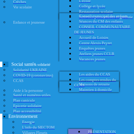
L'école
Crèches
Collège et lycée
Vie scolaire
Restauration scolaire
Conseil municipal des enfants
Activités périscolaires et garderie
Séances du CM des enfants
Enfance et jeunesse
CONSEIL COMMUNAUTAIRE
DE JEUNES
Accueil de Loisirs
Centre Alexis Peyret
Enquêtes jeunes
Ateliers jeunes CCLB
Vacances jeunes
Social santé
& solidarité
Solidarité UKRAINE
Les aides du CCAS
COVID-19 (coronavirus)
Les comptes-rendus du
CCAS
Maisons de retraite
CCAS
Maintien à domicile
Aide à la personne
Santé et numéros utiles
Plan canicule
Epicerie solidaire
Plan accessibilité
Environnement
Energie
L'info du SIECTOM
PRÉSENTATION
Villages Fleuris