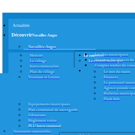
Actualités
Découvrir
Navailles-Angos
Navailles-Angos
Les élus municipaux
Histoire
La commune
Annonce des séances du
Le village
Le conseil municipal
Comptes rendus du cons
Intercommunalité
Plan du village
Le mot du maire
Tourisme et Loisirs
Finances
Le personnel muni
Agence postale c
Bulletins municip
Flash Info
Equipements municipaux
Plan communal de sauvegarde
Urbanisme
Règlement voirie
PLU Intercommunal
Assistantes maternelles