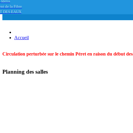
 Idélis
nt de la Fibre
T DES EAUX
Accueil
Circulation perturbée sur le chemin Péret en raison du début des t
Planning des salles