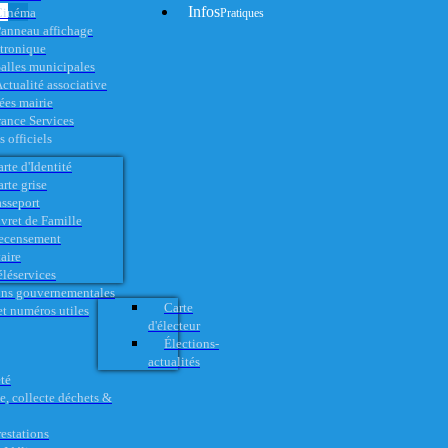
Infos
Cinéma
Pratiques
anneau affichage
ctronique
alles municipales
ctualité associative
es mairie
rance Services
 officiels
rte d'Identité
rte grise
asseport
vret de Famille
ecensement
aire
éléservices
ons gouvernementales
Carte
t numéros utiles
d'électeur
Élections-
actualités
té
e, collecte déchets &
restations