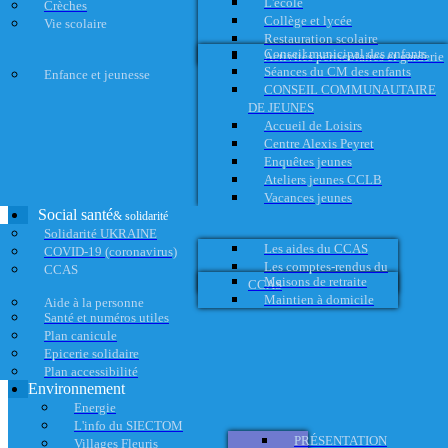
L'école
Crèches
Collège et lycée
Vie scolaire
Restauration scolaire
Conseil municipal des enfants
Activités périscolaires et garderie
Séances du CM des enfants
Enfance et jeunesse
CONSEIL COMMUNAUTAIRE
DE JEUNES
Accueil de Loisirs
Centre Alexis Peyret
Enquêtes jeunes
Ateliers jeunes CCLB
Vacances jeunes
Social santé
& solidarité
Solidarité UKRAINE
Les aides du CCAS
COVID-19 (coronavirus)
Les comptes-rendus du
CCAS
Maisons de retraite
CCAS
Maintien à domicile
Aide à la personne
Santé et numéros utiles
Plan canicule
Epicerie solidaire
Plan accessibilité
Environnement
Energie
L'info du SIECTOM
PRÉSENTATION
Villages Fleuris