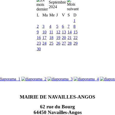
Septembre
2024
L
Ma
Me
J
V
S
D
1
2
3
4
5
6
7
8
9
10
11
12
13
14
15
16
17
18
19
20
21
22
23
24
25
26
27
28
29
30
MAIRIE DE NAVAILLES-ANGOS
62 rue du Bourg
64450 Navailles-Angos