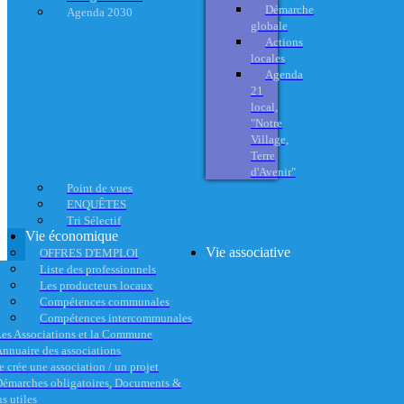
Démarche
Agenda 2030
globale
Actions
locales
Agenda
21
local,
"Notre
Village,
Terre
d'Avenir"
Point de vues
ENQUÊTES
Tri Sélectif
Vie économique
Vie associative
OFFRES D'EMPLOI
Liste des professionnels
Les producteurs locaux
Compétences communales
Compétences intercommunales
es Associations et la Commune
nnuaire des associations
e crée une association / un projet
émarches obligatoires, Documents &
s utiles