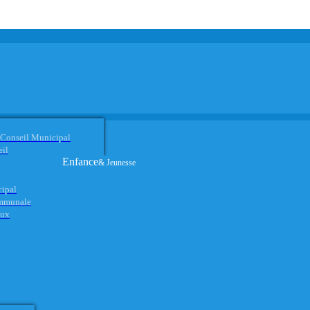
 Conseil Municipal
eil
Enfance
& Jeunesse
cipal
ommunale
aux