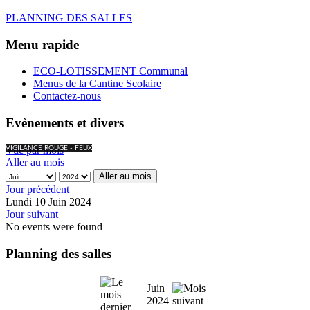
PLANNING DES SALLES
Menu rapide
ECO-LOTISSEMENT Communal
Menus de la Cantine Scolaire
Contactez-nous
Evènements et divers
Vue par mois
VIGILANCE ROUGE - FEUX
Aller au mois
Aller au mois
Jour précédent
Lundi 10 Juin 2024
Jour suivant
No events were found
Planning des salles
Juin
2024