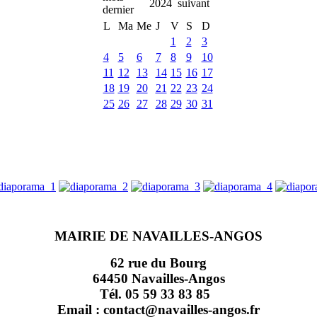
2024
L
Ma
Me
J
V
S
D
1
2
3
4
5
6
7
8
9
10
11
12
13
14
15
16
17
18
19
20
21
22
23
24
25
26
27
28
29
30
31
MAIRIE DE NAVAILLES-ANGOS
62 rue du Bourg
64450 Navailles-Angos
Tél. 05 59 33 83 85
Email : contact@navailles-angos.fr