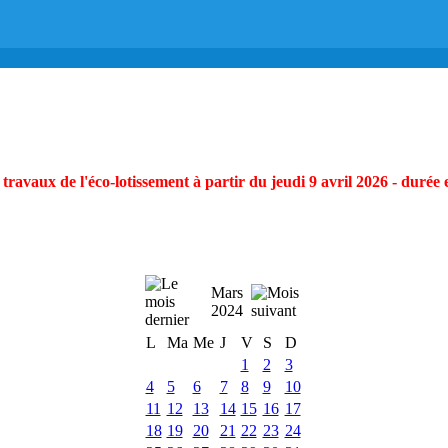
ravaux de l'éco-lotissement à partir du jeudi 9 avril 2026 - durée 
Mars
2024
L
Ma
Me
J
V
S
D
1
2
3
4
5
6
7
8
9
10
11
12
13
14
15
16
17
18
19
20
21
22
23
24