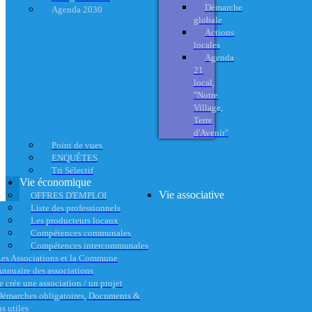
Démarche
Agenda 2030
globale
Actions
locales
Agenda
21
local,
"Notre
Village,
Terre
d'Avenir"
Point de vues
ENQUÊTES
Tri Sélectif
Vie économique
Vie associative
OFFRES D'EMPLOI
Liste des professionnels
Les producteurs locaux
Compétences communales
Compétences intercommunales
es Associations et la Commune
nnuaire des associations
e crée une association / un projet
émarches obligatoires, Documents &
s utiles