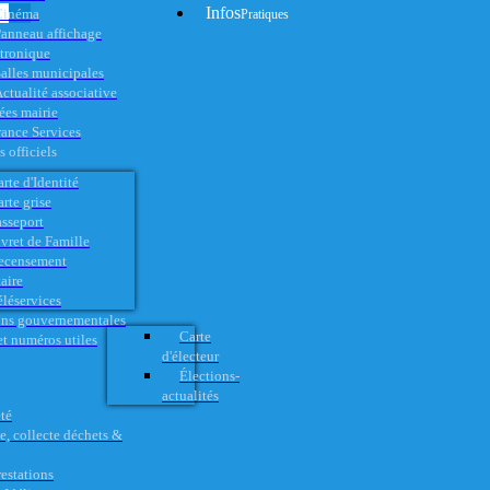
Infos
Cinéma
Pratiques
anneau affichage
ctronique
alles municipales
ctualité associative
es mairie
rance Services
 officiels
rte d'Identité
rte grise
asseport
vret de Famille
ecensement
aire
éléservices
ons gouvernementales
Carte
t numéros utiles
d'électeur
Élections-
actualités
té
e, collecte déchets &
restations