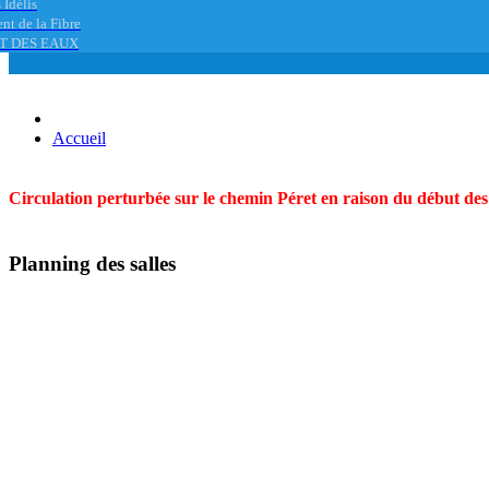
 Idélis
nt de la Fibre
T DES EAUX
Accueil
Circulation perturbée sur le chemin Péret en raison du début des t
Planning des salles