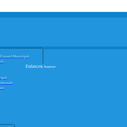
 Conseil Municipal
eil
Enfance
& Jeunesse
cipal
ommunale
aux