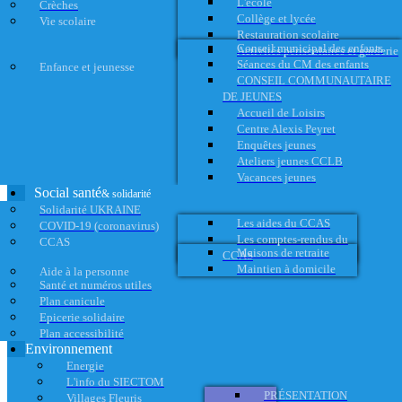
L'école
Crèches
Collège et lycée
Vie scolaire
Restauration scolaire
Conseil municipal des enfants
Activités périscolaires et garderie
Séances du CM des enfants
Enfance et jeunesse
CONSEIL COMMUNAUTAIRE
DE JEUNES
Accueil de Loisirs
Centre Alexis Peyret
Enquêtes jeunes
Ateliers jeunes CCLB
Vacances jeunes
Social santé
& solidarité
Solidarité UKRAINE
Les aides du CCAS
COVID-19 (coronavirus)
Les comptes-rendus du
CCAS
Maisons de retraite
CCAS
Maintien à domicile
Aide à la personne
Santé et numéros utiles
Plan canicule
Epicerie solidaire
Plan accessibilité
Environnement
Energie
L'info du SIECTOM
PRÉSENTATION
Villages Fleuris