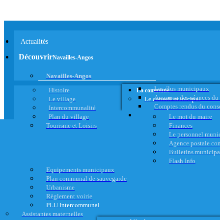
Actualités
Découvrir
Navailles-Angos
Navailles-Angos
Les élus municipaux
Histoire
La commune
Annonce des séances du
Le village
Le conseil municipal
Comptes rendus du cons
Intercommunalité
Plan du village
Le mot du maire
Tourisme et Loisirs
Finances
Le personnel muni
Agence postale c
Bulletins municip
Flash Info
Equipements municipaux
Plan communal de sauvegarde
Urbanisme
Règlement voirie
PLU Intercommunal
Assistantes maternelles