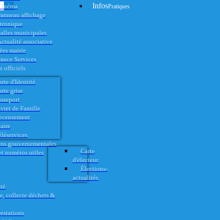
Infos
Cinéma
Pratiques
anneau affichage
ctronique
alles municipales
ctualité associative
es mairie
rance Services
 officiels
rte d'Identité
rte grise
asseport
vret de Famille
ecensement
aire
éléservices
ons gouvernementales
Carte
t numéros utiles
d'électeur
Élections-
actualités
té
e, collecte déchets &
restations