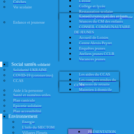
L'école
Crèches
Collège et lycée
Vie scolaire
Restauration scolaire
Conseil municipal des enfants
Activités périscolaires et garderie
Séances du CM des enfants
Enfance et jeunesse
CONSEIL COMMUNAUTAIRE
DE JEUNES
Accueil de Loisirs
Centre Alexis Peyret
Enquêtes jeunes
Ateliers jeunes CCLB
Vacances jeunes
Social santé
& solidarité
Solidarité UKRAINE
Les aides du CCAS
COVID-19 (coronavirus)
Les comptes-rendus du
CCAS
Maisons de retraite
CCAS
Maintien à domicile
Aide à la personne
Santé et numéros utiles
Plan canicule
Epicerie solidaire
Plan accessibilité
Environnement
Energie
L'info du SIECTOM
PRÉSENTATION
Villages Fleuris