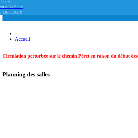
 Idélis
nt de la Fibre
T DES EAUX
Accueil
Circulation perturbée sur le chemin Péret en raison du début des t
Planning des salles