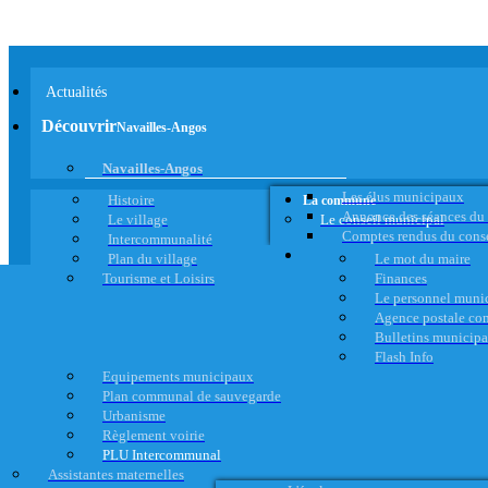
Actualités
Découvrir
Navailles-Angos
Navailles-Angos
Les élus municipaux
Histoire
La commune
Annonce des séances du
Le village
Le conseil municipal
Comptes rendus du cons
Intercommunalité
Plan du village
Le mot du maire
Tourisme et Loisirs
Finances
Le personnel muni
Agence postale c
Bulletins municip
Flash Info
Equipements municipaux
Plan communal de sauvegarde
Urbanisme
Règlement voirie
PLU Intercommunal
Assistantes maternelles