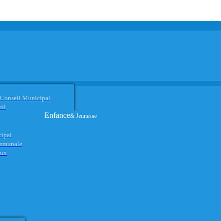
 Conseil Municipal
eil
Enfance
& Jeunesse
cipal
ommunale
aux