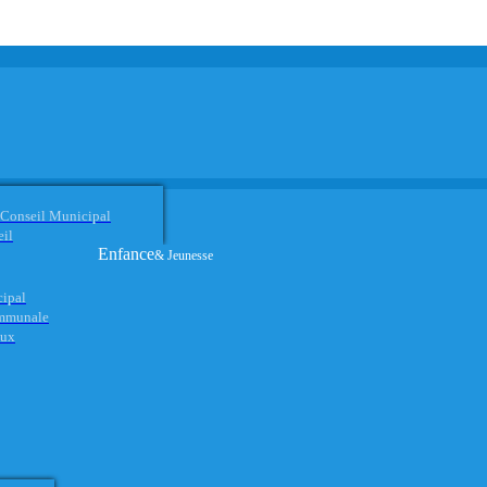
 Conseil Municipal
eil
Enfance
& Jeunesse
cipal
ommunale
aux