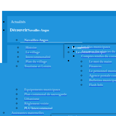
Actualités
Découvrir
Navailles-Angos
Navailles-Angos
Les élus municipaux
Histoire
La commune
Annonce des séances du
Le village
Le conseil municipal
Comptes rendus du cons
Intercommunalité
Plan du village
Le mot du maire
Tourisme et Loisirs
Finances
Le personnel muni
Agence postale c
Bulletins municip
Flash Info
Equipements municipaux
Plan communal de sauvegarde
Urbanisme
Règlement voirie
PLU Intercommunal
Assistantes maternelles