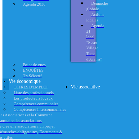
Démarche
Agenda 2030
globale
Actions
locales
Agenda
21
local,
"Notre
Village,
Terre
d'Avenir"
Point de vues
ENQUÊTES
Tri Sélectif
Vie économique
Vie associative
OFFRES D'EMPLOI
Liste des professionnels
Les producteurs locaux
Compétences communales
Compétences intercommunales
es Associations et la Commune
nnuaire des associations
e crée une association / un projet
émarches obligatoires, Documents &
s utiles