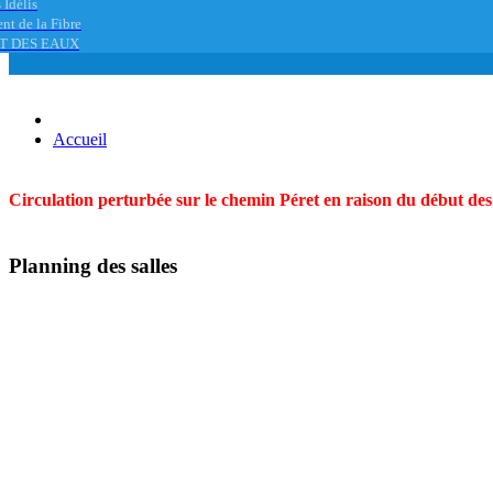
 Idélis
nt de la Fibre
T DES EAUX
Accueil
Circulation perturbée sur le chemin Péret en raison du début des t
Planning des salles