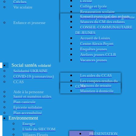
L'école
Crèches
Collège et lycée
Vie scolaire
Restauration scolaire
Conseil municipal des enfants
Activités périscolaires et garderie
Séances du CM des enfants
Enfance et jeunesse
CONSEIL COMMUNAUTAIRE
DE JEUNES
Accueil de Loisirs
Centre Alexis Peyret
Enquêtes jeunes
Ateliers jeunes CCLB
Vacances jeunes
Social santé
& solidarité
Solidarité UKRAINE
Les aides du CCAS
COVID-19 (coronavirus)
Les comptes-rendus du
CCAS
Maisons de retraite
CCAS
Maintien à domicile
Aide à la personne
Santé et numéros utiles
Plan canicule
Epicerie solidaire
Plan accessibilité
Environnement
Energie
L'info du SIECTOM
PRÉSENTATION
Villages Fleuris