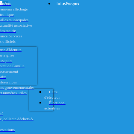
Infos
Cinéma
Pratiques
anneau affichage
ctronique
alles municipales
ctualité associative
es mairie
rance Services
 officiels
rte d'Identité
rte grise
asseport
vret de Famille
ecensement
aire
éléservices
ons gouvernementales
Carte
t numéros utiles
d'électeur
Élections-
actualités
té
e, collecte déchets &
restations