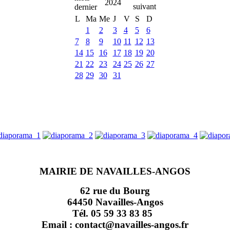
2024
L
Ma
Me
J
V
S
D
1
2
3
4
5
6
7
8
9
10
11
12
13
14
15
16
17
18
19
20
21
22
23
24
25
26
27
28
29
30
31
MAIRIE DE NAVAILLES-ANGOS
62 rue du Bourg
64450 Navailles-Angos
Tél. 05 59 33 83 85
Email : contact@navailles-angos.fr