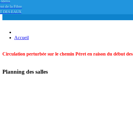
 Idélis
nt de la Fibre
T DES EAUX
Accueil
Circulation perturbée sur le chemin Péret en raison du début des t
Planning des salles