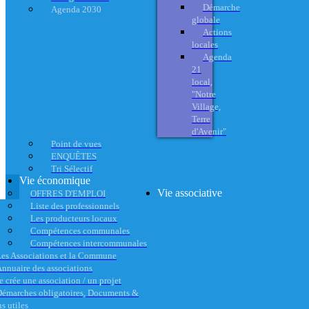
Démarche
Agenda 2030
globale
Actions
locales
Agenda
21
local,
"Notre
Village,
Terre
d'Avenir"
Point de vues
ENQUÊTES
Tri Sélectif
Vie économique
Vie associative
OFFRES D'EMPLOI
Liste des professionnels
Les producteurs locaux
Compétences communales
Compétences intercommunales
es Associations et la Commune
nnuaire des associations
e crée une association / un projet
émarches obligatoires, Documents &
s utiles