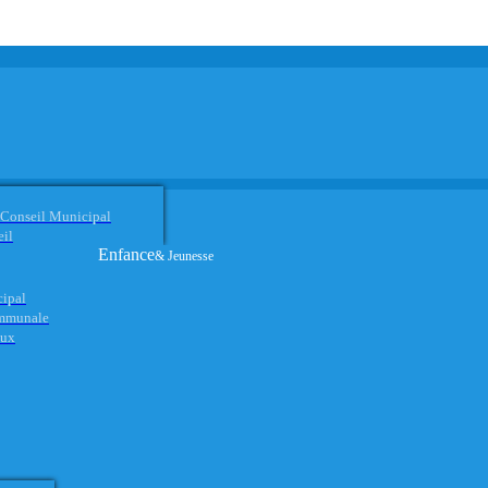
 Conseil Municipal
eil
Enfance
& Jeunesse
cipal
ommunale
aux