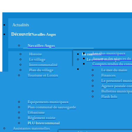
Actualités
Découvrir
Navailles-Angos
Navailles-Angos
Les élus municipaux
Histoire
La commune
Annonce des séances du
Le village
Le conseil municipal
Comptes rendus du cons
Intercommunalité
Plan du village
Le mot du maire
Tourisme et Loisirs
Finances
Le personnel muni
Agence postale c
Bulletins municip
Flash Info
Equipements municipaux
Plan communal de sauvegarde
Urbanisme
Règlement voirie
PLU Intercommunal
Assistantes maternelles