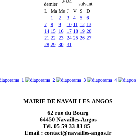
2024
L
Ma
Me
J
V
S
D
1
2
3
4
5
6
7
8
9
10
11
12
13
14
15
16
17
18
19
20
21
22
23
24
25
26
27
28
29
30
31
MAIRIE DE NAVAILLES-ANGOS
62 rue du Bourg
64450 Navailles-Angos
Tél. 05 59 33 83 85
Email : contact@navailles-angos.fr