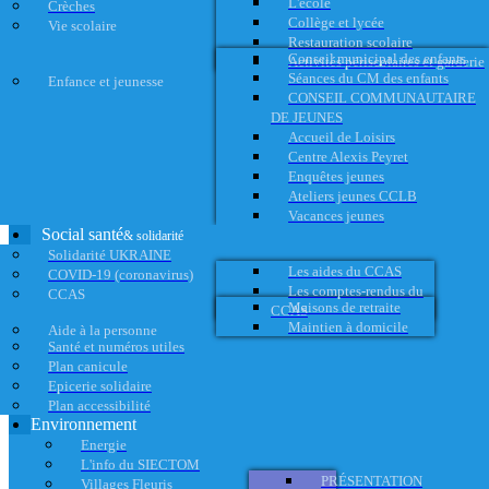
L'école
Crèches
Collège et lycée
Vie scolaire
Restauration scolaire
Conseil municipal des enfants
Activités périscolaires et garderie
Séances du CM des enfants
Enfance et jeunesse
CONSEIL COMMUNAUTAIRE
DE JEUNES
Accueil de Loisirs
Centre Alexis Peyret
Enquêtes jeunes
Ateliers jeunes CCLB
Vacances jeunes
Social santé
& solidarité
Solidarité UKRAINE
Les aides du CCAS
COVID-19 (coronavirus)
Les comptes-rendus du
CCAS
Maisons de retraite
CCAS
Maintien à domicile
Aide à la personne
Santé et numéros utiles
Plan canicule
Epicerie solidaire
Plan accessibilité
Environnement
Energie
L'info du SIECTOM
PRÉSENTATION
Villages Fleuris