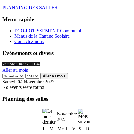
PLANNING DES SALLES
Menu rapide
ECO-LOTISSEMENT Communal
Menus de la Cantine Scolaire
Contactez-nous
Evènements et divers
Vue par mois
VIGILANCE ROUGE - FEUX
Aller au mois
Aller au mois
Samedi 04 Novembre 2023
No events were found
Planning des salles
Novembre
2023
L
Ma
Me
J
V
S
D