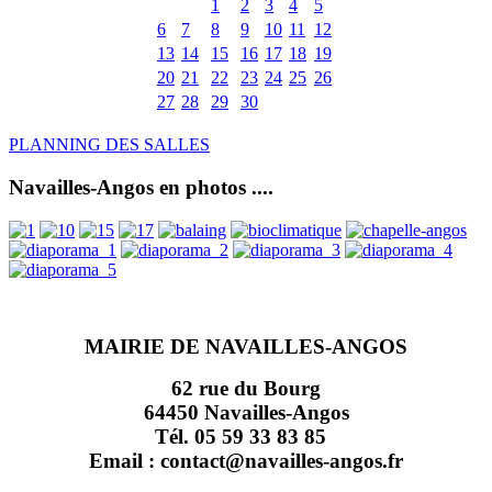
1
2
3
4
5
6
7
8
9
10
11
12
13
14
15
16
17
18
19
20
21
22
23
24
25
26
27
28
29
30
PLANNING DES SALLES
Navailles-Angos en photos ....
MAIRIE DE NAVAILLES-ANGOS
62 rue du Bourg
64450 Navailles-Angos
Tél. 05 59 33 83 85
Email : contact@navailles-angos.fr