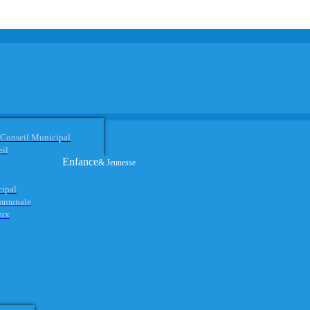
 Conseil Municipal
eil
Enfance
& Jeunesse
cipal
ommunale
aux