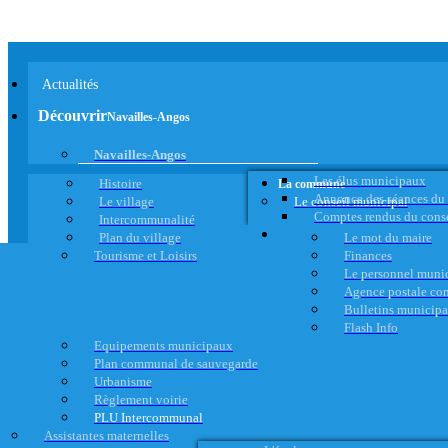
Actualités
Découvrir
Navailles-Angos
Navailles-Angos
Les élus municipaux
Histoire
La commune
Annonce des séances du
Le village
Le conseil municipal
Comptes rendus du cons
Intercommunalité
Plan du village
Le mot du maire
Tourisme et Loisirs
Finances
Le personnel muni
Agence postale c
Bulletins municip
Flash Info
Equipements municipaux
Plan communal de sauvegarde
Urbanisme
Règlement voirie
PLU Intercommunal
Assistantes maternelles