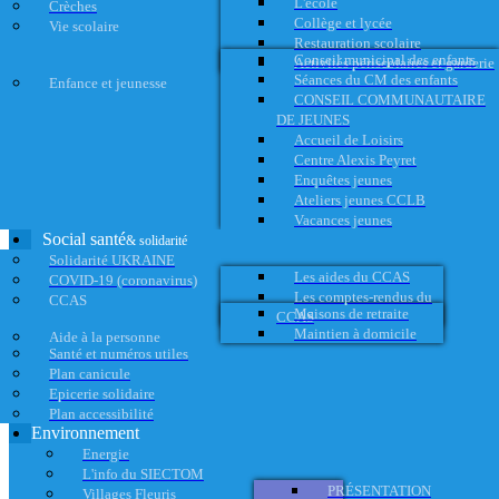
L'école
Crèches
Collège et lycée
Vie scolaire
Restauration scolaire
Conseil municipal des enfants
Activités périscolaires et garderie
Séances du CM des enfants
Enfance et jeunesse
CONSEIL COMMUNAUTAIRE
DE JEUNES
Accueil de Loisirs
Centre Alexis Peyret
Enquêtes jeunes
Ateliers jeunes CCLB
Vacances jeunes
Social santé
& solidarité
Solidarité UKRAINE
Les aides du CCAS
COVID-19 (coronavirus)
Les comptes-rendus du
CCAS
Maisons de retraite
CCAS
Maintien à domicile
Aide à la personne
Santé et numéros utiles
Plan canicule
Epicerie solidaire
Plan accessibilité
Environnement
Energie
L'info du SIECTOM
PRÉSENTATION
Villages Fleuris