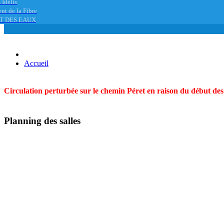
 Idélis
nt de la Fibre
T DES EAUX
Accueil
Circulation perturbée sur le chemin Péret en raison du début des t
Planning des salles