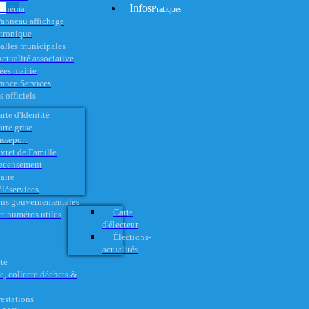
Infos
Cinéma
Pratiques
anneau affichage
ctronique
alles municipales
ctualité associative
es mairie
rance Services
 officiels
rte d'Identité
rte grise
asseport
vret de Famille
ecensement
aire
éléservices
ons gouvernementales
Carte
t numéros utiles
d'électeur
Élections-
actualités
té
e, collecte déchets &
restations