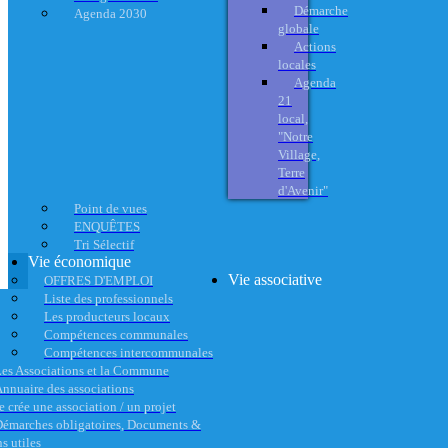
Démarche
Agenda 2030
globale
Actions
locales
Agenda
21
local,
"Notre
Village,
Terre
d'Avenir"
Point de vues
ENQUÊTES
Tri Sélectif
Vie économique
Vie associative
OFFRES D'EMPLOI
Liste des professionnels
Les producteurs locaux
Compétences communales
Compétences intercommunales
es Associations et la Commune
nnuaire des associations
e crée une association / un projet
émarches obligatoires, Documents &
s utiles