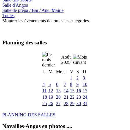
Salle d'Angos
Salle de prépa / Bar / Anc. Mairie
Toutes
Montrer les événements de toutes les catégories
Planning des salles
Août
2025
L
Ma
Me
J
V
S
D
1
2
3
4
5
6
7
8
9
10
11
12
13
14
15
16
17
18
19
20
21
22
23
24
25
26
27
28
29
30
31
PLANNING DES SALLES
Navailles-Angos en photos ....