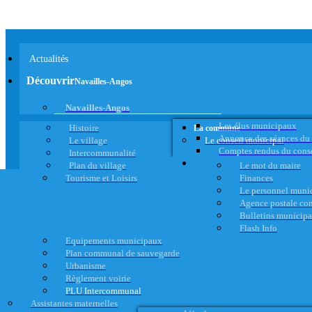
Actualités
Découvrir
Navailles-Angos
Navailles-Angos
Les élus municipaux
Histoire
La commune
Annonce des séances du
Le village
Le conseil municipal
Comptes rendus du cons
Intercommunalité
Plan du village
Le mot du maire
Tourisme et Loisirs
Finances
Le personnel muni
Agence postale c
Bulletins municip
Flash Info
Equipements municipaux
Plan communal de sauvegarde
Urbanisme
Règlement voirie
PLU Intercommunal
Assistantes maternelles