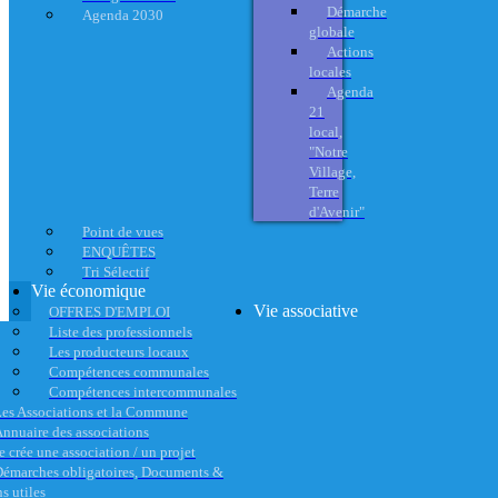
Démarche
Agenda 2030
globale
Actions
locales
Agenda
21
local,
"Notre
Village,
Terre
d'Avenir"
Point de vues
ENQUÊTES
Tri Sélectif
Vie économique
Vie associative
OFFRES D'EMPLOI
Liste des professionnels
Les producteurs locaux
Compétences communales
Compétences intercommunales
es Associations et la Commune
nnuaire des associations
e crée une association / un projet
émarches obligatoires, Documents &
s utiles