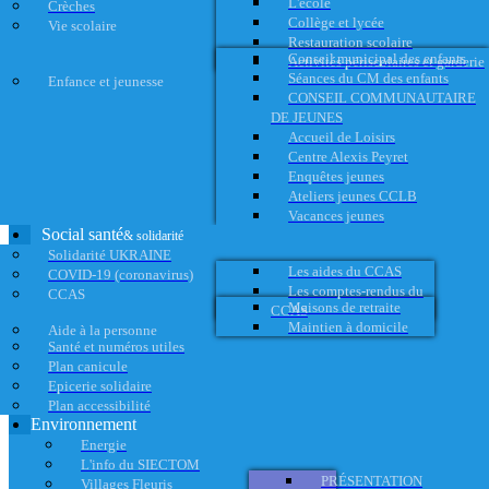
L'école
Crèches
Collège et lycée
Vie scolaire
Restauration scolaire
Conseil municipal des enfants
Activités périscolaires et garderie
Séances du CM des enfants
Enfance et jeunesse
CONSEIL COMMUNAUTAIRE
DE JEUNES
Accueil de Loisirs
Centre Alexis Peyret
Enquêtes jeunes
Ateliers jeunes CCLB
Vacances jeunes
Social santé
& solidarité
Solidarité UKRAINE
Les aides du CCAS
COVID-19 (coronavirus)
Les comptes-rendus du
CCAS
Maisons de retraite
CCAS
Maintien à domicile
Aide à la personne
Santé et numéros utiles
Plan canicule
Epicerie solidaire
Plan accessibilité
Environnement
Energie
L'info du SIECTOM
PRÉSENTATION
Villages Fleuris