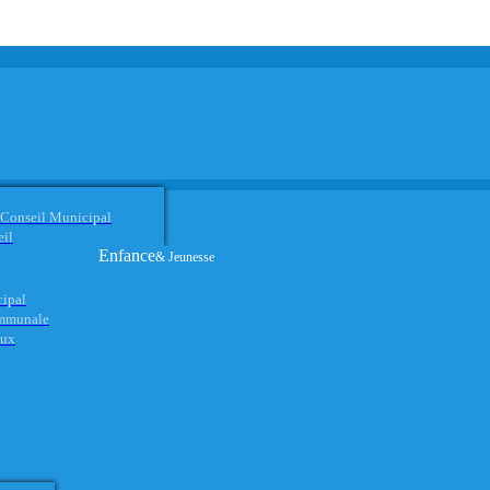
 Conseil Municipal
eil
Enfance
& Jeunesse
cipal
ommunale
aux