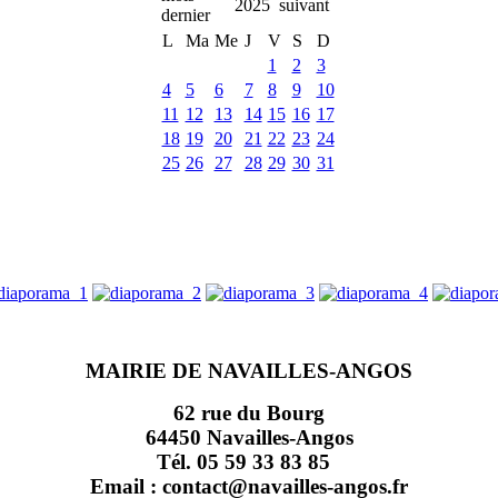
2025
L
Ma
Me
J
V
S
D
1
2
3
4
5
6
7
8
9
10
11
12
13
14
15
16
17
18
19
20
21
22
23
24
25
26
27
28
29
30
31
MAIRIE DE NAVAILLES-ANGOS
62 rue du Bourg
64450 Navailles-Angos
Tél. 05 59 33 83 85
Email : contact@navailles-angos.fr