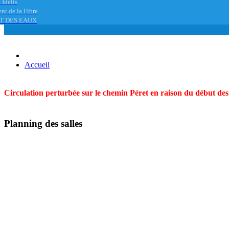
 Idélis
nt de la Fibre
T DES EAUX
Accueil
Circulation perturbée sur le chemin Péret en raison du début des t
Planning des salles