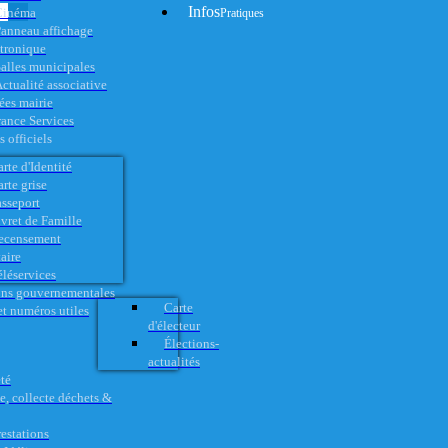
Infos
Cinéma
Pratiques
anneau affichage
ctronique
alles municipales
ctualité associative
es mairie
rance Services
 officiels
rte d'Identité
rte grise
asseport
vret de Famille
ecensement
aire
éléservices
ons gouvernementales
Carte
t numéros utiles
d'électeur
Élections-
actualités
té
e, collecte déchets &
restations