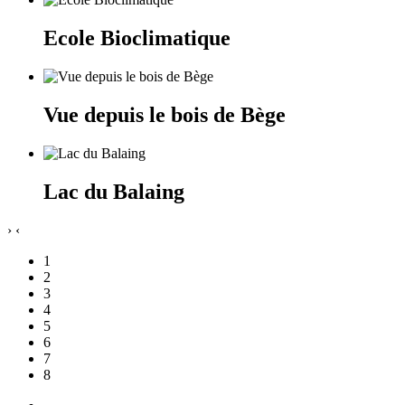
Ecole Bioclimatique
Vue depuis le bois de Bège
Lac du Balaing
›
‹
1
2
3
4
5
6
7
8