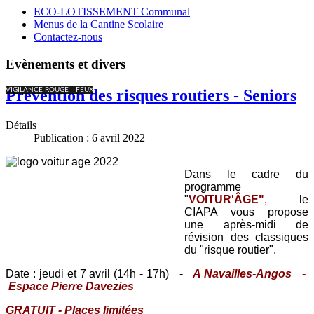
ECO-LOTISSEMENT Communal
Menus de la Cantine Scolaire
Contactez-nous
Evènements et divers
VIGILANCE ROUGE - FEUX
Prévention des risques routiers - Seniors
Détails
Publication : 6 avril 2022
Dans le cadre du
programme
"
VOITUR'ÂGE"
, le
CIAPA vous propose
une après-midi de
révision des classiques
du "risque routier".
Date : jeudi et 7 avril (14h - 17h) -
A Navailles-Angos -
Espace Pierre Davezies
GRATUIT - Places limitées