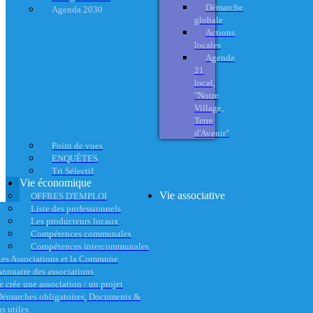
Démarche
Agenda 2030
globale
Actions
locales
Agenda
21
local,
"Notre
Village,
Terre
d'Avenir"
Point de vues
ENQUÊTES
Tri Sélectif
Vie économique
Vie associative
OFFRES D'EMPLOI
Liste des professionnels
Les producteurs locaux
Compétences communales
Compétences intercommunales
es Associations et la Commune
nnuaire des associations
e crée une association / un projet
émarches obligatoires, Documents &
s utiles