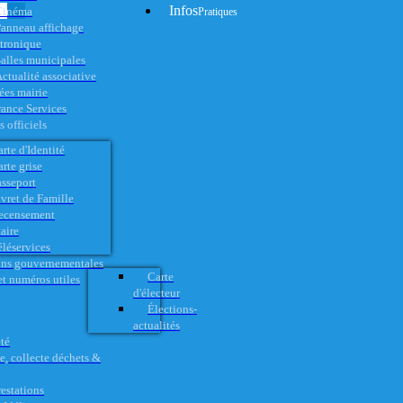
Infos
Cinéma
Pratiques
anneau affichage
ctronique
alles municipales
ctualité associative
es mairie
rance Services
 officiels
rte d'Identité
rte grise
asseport
vret de Famille
ecensement
aire
éléservices
ons gouvernementales
Carte
t numéros utiles
d'électeur
Élections-
actualités
té
e, collecte déchets &
restations