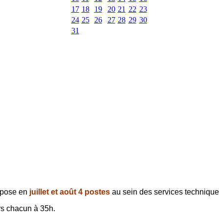
17
18
19
20
21
22
23
24
25
26
27
28
29
30
31
opose en
juillet et août
4 postes
au sein des services technique
rs chacun à 35h.