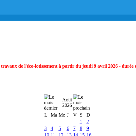
ravaux de l'éco-lotissement à partir du jeudi 9 avril 2026 - durée 
Août
2026
L
Ma
Me
J
V
S
D
1
2
3
4
5
6
7
8
9
10
11
12
13
14
15
16