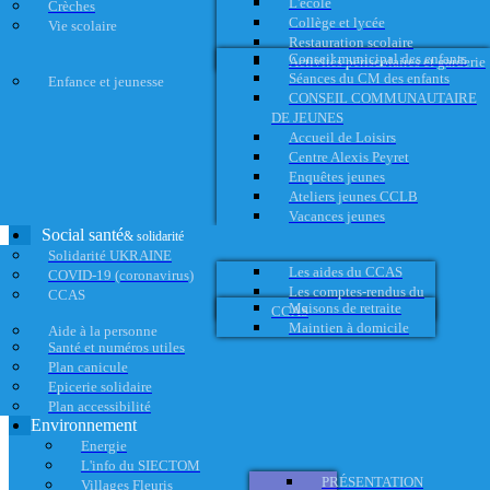
L'école
Crèches
Collège et lycée
Vie scolaire
Restauration scolaire
Conseil municipal des enfants
Activités périscolaires et garderie
Séances du CM des enfants
Enfance et jeunesse
CONSEIL COMMUNAUTAIRE
DE JEUNES
Accueil de Loisirs
Centre Alexis Peyret
Enquêtes jeunes
Ateliers jeunes CCLB
Vacances jeunes
Social santé
& solidarité
Solidarité UKRAINE
Les aides du CCAS
COVID-19 (coronavirus)
Les comptes-rendus du
CCAS
Maisons de retraite
CCAS
Maintien à domicile
Aide à la personne
Santé et numéros utiles
Plan canicule
Epicerie solidaire
Plan accessibilité
Environnement
Energie
L'info du SIECTOM
PRÉSENTATION
Villages Fleuris