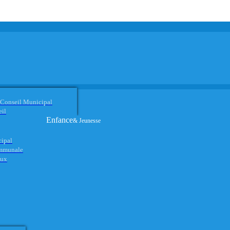
 Conseil Municipal
eil
Enfance
& Jeunesse
cipal
ommunale
aux