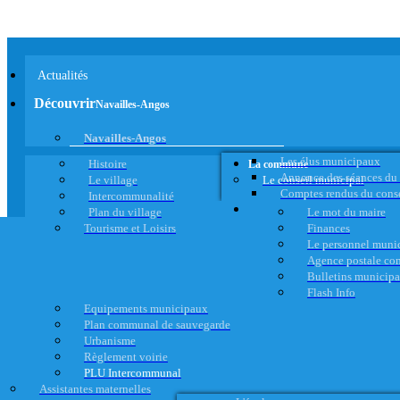
Actualités
Découvrir
Navailles-Angos
Navailles-Angos
Les élus municipaux
Histoire
La commune
Annonce des séances du
Le village
Le conseil municipal
Comptes rendus du cons
Intercommunalité
Plan du village
Le mot du maire
Tourisme et Loisirs
Finances
Le personnel muni
Agence postale c
Bulletins municip
Flash Info
Equipements municipaux
Plan communal de sauvegarde
Urbanisme
Règlement voirie
PLU Intercommunal
Assistantes maternelles