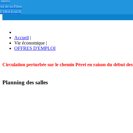
 Idélis
nt de la Fibre
T DES EAUX
Accueil
|
Vie économique
|
OFFRES D'EMPLOI
Circulation perturbée sur le chemin Péret en raison du début des t
Planning des salles