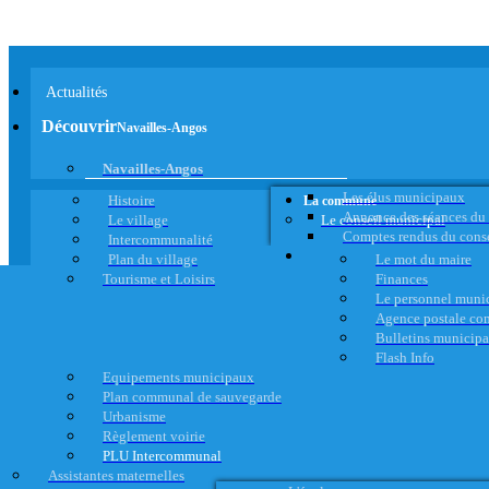
Actualités
Découvrir
Navailles-Angos
Navailles-Angos
Les élus municipaux
Histoire
La commune
Annonce des séances du
Le village
Le conseil municipal
Comptes rendus du cons
Intercommunalité
Plan du village
Le mot du maire
Tourisme et Loisirs
Finances
Le personnel muni
Agence postale c
Bulletins municip
Flash Info
Equipements municipaux
Plan communal de sauvegarde
Urbanisme
Règlement voirie
PLU Intercommunal
Assistantes maternelles