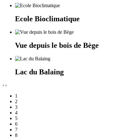
Ecole Bioclimatique
Vue depuis le bois de Bège
Lac du Balaing
›
‹
1
2
3
4
5
6
7
8