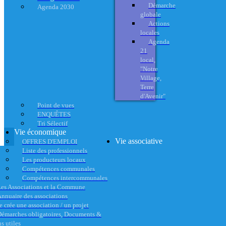
Démarche
Agenda 2030
globale
Actions
locales
Agenda
21
local,
"Notre
Village,
Terre
d'Avenir"
Point de vues
ENQUÊTES
Tri Sélectif
Vie économique
Vie associative
OFFRES D'EMPLOI
Liste des professionnels
Les producteurs locaux
Compétences communales
Compétences intercommunales
es Associations et la Commune
nnuaire des associations
e crée une association / un projet
émarches obligatoires, Documents &
s utiles