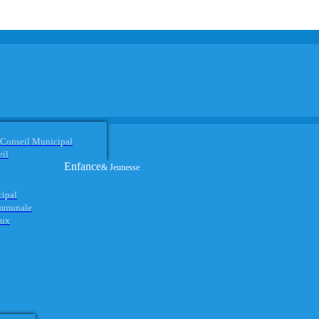
 Conseil Municipal
eil
Enfance
& Jeunesse
cipal
ommunale
aux