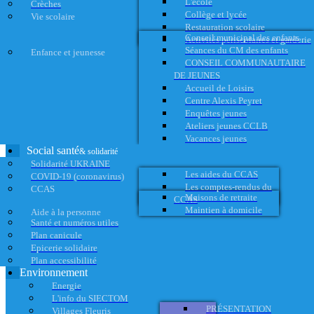
L'école
Crèches
Collège et lycée
Vie scolaire
Restauration scolaire
Conseil municipal des enfants
Activités périscolaires et garderie
Séances du CM des enfants
Enfance et jeunesse
CONSEIL COMMUNAUTAIRE
DE JEUNES
Accueil de Loisirs
Centre Alexis Peyret
Enquêtes jeunes
Ateliers jeunes CCLB
Vacances jeunes
Social santé
& solidarité
Solidarité UKRAINE
Les aides du CCAS
COVID-19 (coronavirus)
Les comptes-rendus du
CCAS
Maisons de retraite
CCAS
Maintien à domicile
Aide à la personne
Santé et numéros utiles
Plan canicule
Epicerie solidaire
Plan accessibilité
Environnement
Energie
L'info du SIECTOM
PRÉSENTATION
Villages Fleuris