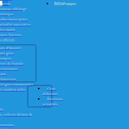
Infos
Cinéma
Pratiques
anneau affichage
ctronique
alles municipales
ctualité associative
es mairie
rance Services
 officiels
rte d'Identité
rte grise
asseport
vret de Famille
ecensement
aire
éléservices
ons gouvernementales
Carte
t numéros utiles
d'électeur
Élections-
actualités
té
e, collecte déchets &
restations