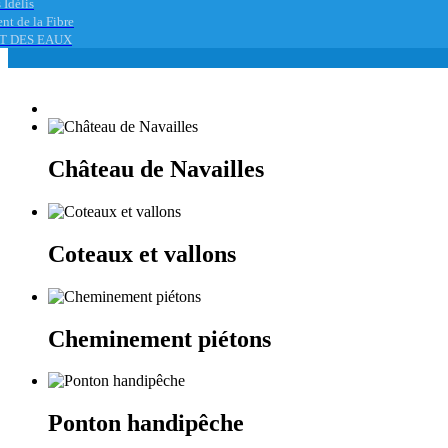
 Idélis
nt de la Fibre
T DES EAUX
Château de Navailles
Coteaux et vallons
Cheminement piétons
Ponton handipêche