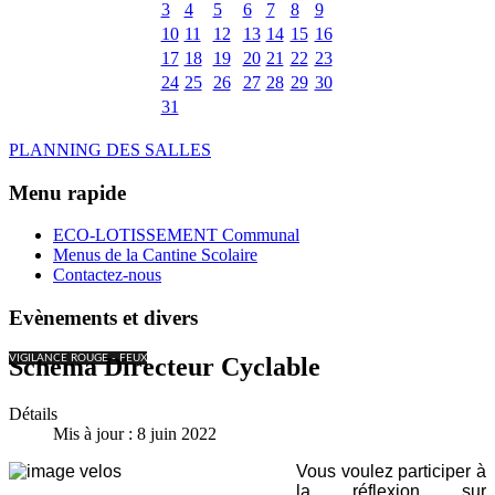
3
4
5
6
7
8
9
10
11
12
13
14
15
16
17
18
19
20
21
22
23
24
25
26
27
28
29
30
31
PLANNING DES SALLES
Menu rapide
ECO-LOTISSEMENT Communal
Menus de la Cantine Scolaire
Contactez-nous
Evènements et divers
VIGILANCE ROUGE - FEUX
Schéma Directeur Cyclable
Détails
Mis à jour : 8 juin 2022
Vous voulez participer à
la réflexion sur