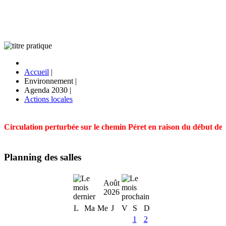
Accueil
|
Environnement
|
Agenda 2030
|
Actions locales
Circulation perturbée sur le chemin Péret en raison du début des t
Planning des salles
Août
2026
L
Ma
Me
J
V
S
D
1
2