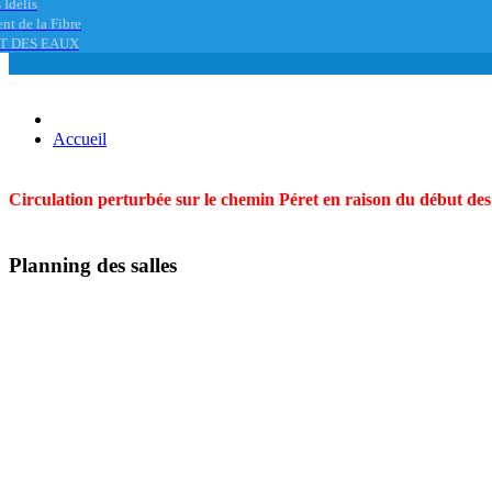
 Idélis
nt de la Fibre
T DES EAUX
Accueil
Circulation perturbée sur le chemin Péret en raison du début des t
Planning des salles