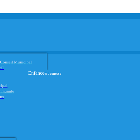
 Conseil Municipal
eil
Enfance
& Jeunesse
cipal
ommunale
aux