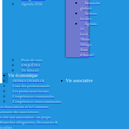
Démarche
Agenda 2030
globale
Actions
locales
Agenda
21
local,
"Notre
Village,
Terre
d'Avenir"
Point de vues
ENQUÊTES
Tri Sélectif
Vie économique
Vie associative
OFFRES D'EMPLOI
Liste des professionnels
Les producteurs locaux
Compétences communales
Compétences intercommunales
es Associations et la Commune
nnuaire des associations
e crée une association / un projet
émarches obligatoires, Documents &
s utiles