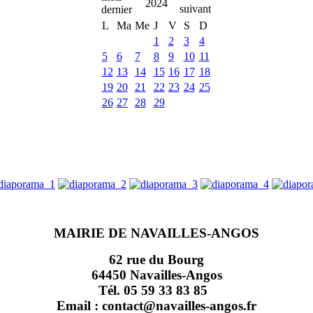
2024
L
Ma
Me
J
V
S
D
1
2
3
4
5
6
7
8
9
10
11
12
13
14
15
16
17
18
19
20
21
22
23
24
25
26
27
28
29
MAIRIE DE NAVAILLES-ANGOS
62 rue du Bourg
64450 Navailles-Angos
Tél. 05 59 33 83 85
Email : contact@navailles-angos.fr