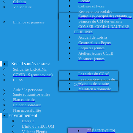
L'école
Crèches
Collège et lycée
Vie scolaire
Restauration scolaire
Conseil municipal des enfants
Activités périscolaires et garderie
Séances du CM des enfants
Enfance et jeunesse
CONSEIL COMMUNAUTAIRE
DE JEUNES
Accueil de Loisirs
Centre Alexis Peyret
Enquêtes jeunes
Ateliers jeunes CCLB
Vacances jeunes
Social santé
& solidarité
Solidarité UKRAINE
Les aides du CCAS
COVID-19 (coronavirus)
Les comptes-rendus du
CCAS
Maisons de retraite
CCAS
Maintien à domicile
Aide à la personne
Santé et numéros utiles
Plan canicule
Epicerie solidaire
Plan accessibilité
Environnement
Energie
L'info du SIECTOM
PRÉSENTATION
Villages Fleuris