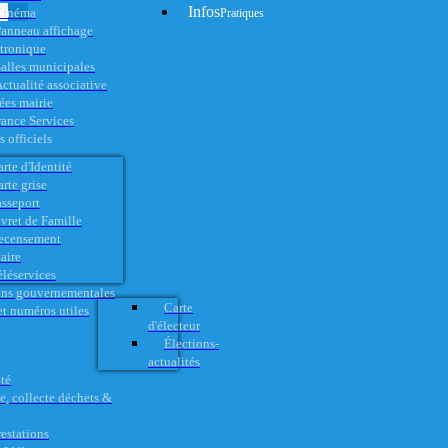
Infos
Cinéma
Pratiques
anneau affichage
ctronique
alles municipales
ctualité associative
es mairie
rance Services
 officiels
rte d'Identité
rte grise
asseport
vret de Famille
ecensement
aire
éléservices
ons gouvernementales
Carte
t numéros utiles
d'électeur
Élections-
actualités
té
e, collecte déchets &
restations