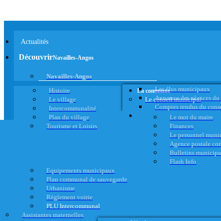
Actualités
Découvrir
Navailles-Angos
Navailles-Angos
Les élus municipaux
Histoire
La commune
Annonce des séances du
Le village
Le conseil municipal
Comptes rendus du cons
Intercommunalité
Plan du village
Le mot du maire
Tourisme et Loisirs
Finances
Le personnel muni
Agence postale c
Bulletins municip
Flash Info
Equipements municipaux
Plan communal de sauvegarde
Urbanisme
Règlement voirie
PLU Intercommunal
Assistantes maternelles