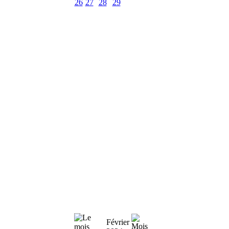
26
27
28
29
Février