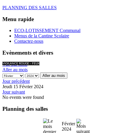
PLANNING DES SALLES
Menu rapide
ECO-LOTISSEMENT Communal
Menus de la Cantine Scolaire
Contactez-nous
Evènements et divers
Vue par mois
VIGILANCE ROUGE - FEUX
Aller au mois
Aller au mois
Jour précédent
Jeudi 15 Février 2024
Jour suivant
No events were found
Planning des salles
Février
2024