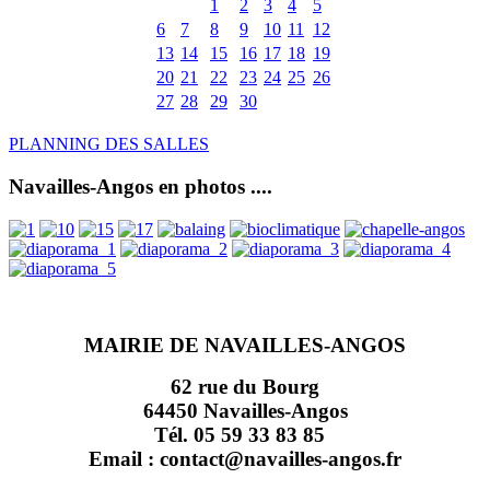
1
2
3
4
5
6
7
8
9
10
11
12
13
14
15
16
17
18
19
20
21
22
23
24
25
26
27
28
29
30
PLANNING DES SALLES
Navailles-Angos en photos ....
MAIRIE DE NAVAILLES-ANGOS
62 rue du Bourg
64450 Navailles-Angos
Tél. 05 59 33 83 85
Email : contact@navailles-angos.fr