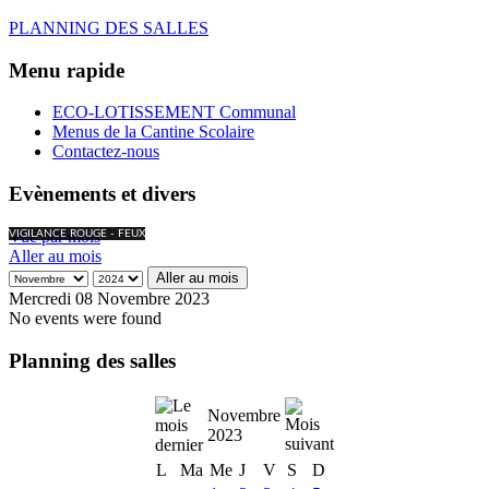
PLANNING DES SALLES
Menu rapide
ECO-LOTISSEMENT Communal
Menus de la Cantine Scolaire
Contactez-nous
Evènements et divers
Vue par mois
VIGILANCE ROUGE - FEUX
Aller au mois
Aller au mois
Mercredi 08 Novembre 2023
No events were found
Planning des salles
Novembre
2023
L
Ma
Me
J
V
S
D