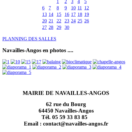
1
2
3
4
5
6
7
8
9
10
11
12
13
14
15
16
17
18
19
20
21
22
23
24
25
26
27
28
29
30
PLANNING DES SALLES
Navailles-Angos en photos ....
MAIRIE DE NAVAILLES-ANGOS
62 rue du Bourg
64450 Navailles-Angos
Tél. 05 59 33 83 85
Email : contact@navailles-angos.fr