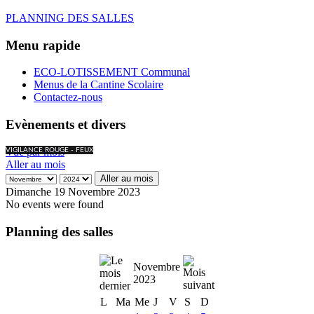
PLANNING DES SALLES
Menu rapide
ECO-LOTISSEMENT Communal
Menus de la Cantine Scolaire
Contactez-nous
Evènements et divers
Vue par mois
VIGILANCE ROUGE - FEUX
Aller au mois
Aller au mois
Dimanche 19 Novembre 2023
No events were found
Planning des salles
Novembre
2023
L
Ma
Me
J
V
S
D