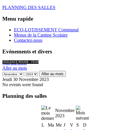
PLANNING DES SALLES
Menu rapide
ECO-LOTISSEMENT Communal
Menus de la Cantine Scolaire
Contactez-nous
Evènements et divers
Vue par mois
VIGILANCE ROUGE - FEUX
Aller au mois
Aller au mois
Jeudi 30 Novembre 2023
No events were found
Planning des salles
Novembre
2023
L
Ma
Me
J
V
S
D