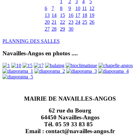
1
2
3
4
5
6
7
8
9
10
11
12
13
14
15
16
17
18
19
20
21
22
23
24
25
26
27
28
29
30
PLANNING DES SALLES
Navailles-Angos en photos ....
MAIRIE DE NAVAILLES-ANGOS
62 rue du Bourg
64450 Navailles-Angos
Tél. 05 59 33 83 85
Email : contact@navailles-angos.fr