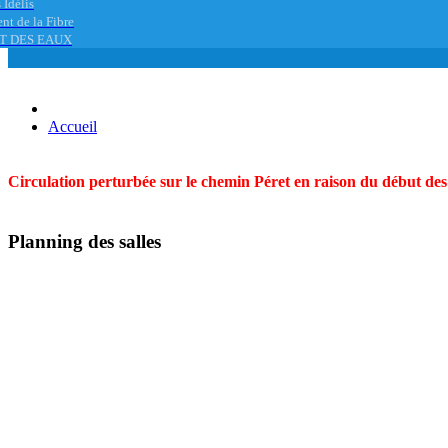
 Idélis
nt de la Fibre
T DES EAUX
Accueil
Circulation perturbée sur le chemin Péret en raison du début des t
Planning des salles