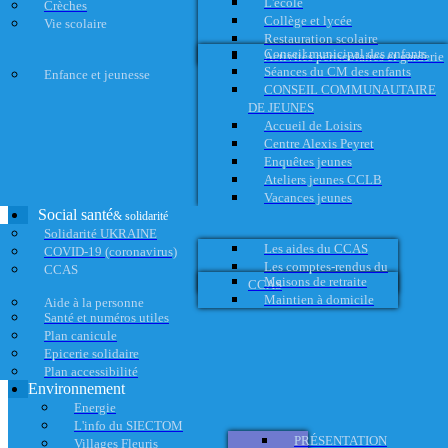
L'école
Crèches
Collège et lycée
Vie scolaire
Restauration scolaire
Conseil municipal des enfants
Activités périscolaires et garderie
Séances du CM des enfants
Enfance et jeunesse
CONSEIL COMMUNAUTAIRE
DE JEUNES
Accueil de Loisirs
Centre Alexis Peyret
Enquêtes jeunes
Ateliers jeunes CCLB
Vacances jeunes
Social santé
& solidarité
Solidarité UKRAINE
Les aides du CCAS
COVID-19 (coronavirus)
Les comptes-rendus du
CCAS
Maisons de retraite
CCAS
Maintien à domicile
Aide à la personne
Santé et numéros utiles
Plan canicule
Epicerie solidaire
Plan accessibilité
Environnement
Energie
L'info du SIECTOM
PRÉSENTATION
Villages Fleuris