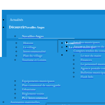
Actualités
Découvrir
Navailles-Angos
Navailles-Angos
Les élus municipaux
Histoire
La commune
Annonce des séances du
Le village
Le conseil municipal
Comptes rendus du cons
Intercommunalité
Plan du village
Le mot du maire
Tourisme et Loisirs
Finances
Le personnel muni
Agence postale c
Bulletins municip
Flash Info
Equipements municipaux
Plan communal de sauvegarde
Urbanisme
Règlement voirie
PLU Intercommunal
Assistantes maternelles