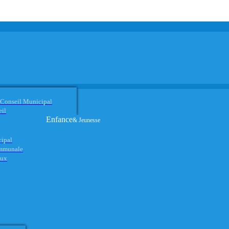
 Conseil Municipal
eil
Enfance
& Jeunesse
cipal
ommunale
aux