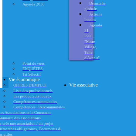
Démarche
Agenda 2030
globale
Actions
locales
Agenda
21
local,
"Notre
Village,
Terre
d'Avenir"
Point de vues
ENQUÊTES
Tri Sélectif
Vie économique
Vie associative
OFFRES D'EMPLOI
Liste des professionnels
Les producteurs locaux
Compétences communales
Compétences intercommunales
es Associations et la Commune
nnuaire des associations
e crée une association / un projet
émarches obligatoires, Documents &
s utiles