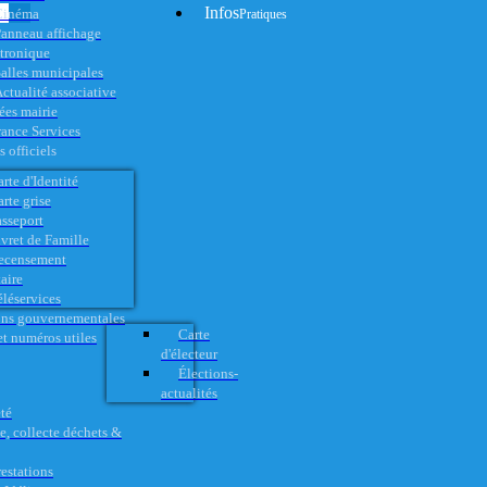
Infos
Cinéma
Pratiques
anneau affichage
ctronique
alles municipales
ctualité associative
es mairie
rance Services
 officiels
rte d'Identité
rte grise
asseport
vret de Famille
ecensement
aire
éléservices
ons gouvernementales
Carte
t numéros utiles
d'électeur
Élections-
actualités
té
e, collecte déchets &
restations