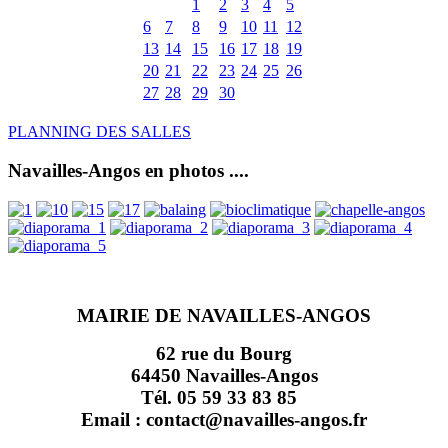
1
2
3
4
5
6
7
8
9
10
11
12
13
14
15
16
17
18
19
20
21
22
23
24
25
26
27
28
29
30
PLANNING DES SALLES
Navailles-Angos en photos ....
MAIRIE DE NAVAILLES-ANGOS
62 rue du Bourg
64450 Navailles-Angos
Tél. 05 59 33 83 85
Email : contact@navailles-angos.fr