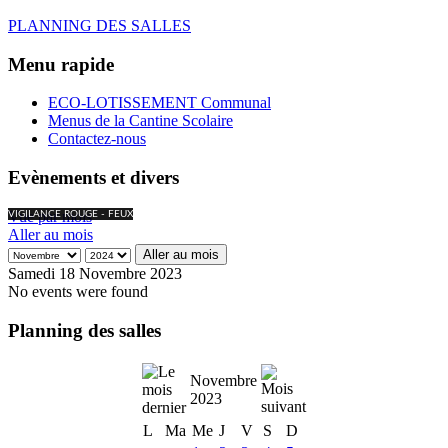
PLANNING DES SALLES
Menu rapide
ECO-LOTISSEMENT Communal
Menus de la Cantine Scolaire
Contactez-nous
Evènements et divers
Vue par mois
VIGILANCE ROUGE - FEUX
Aller au mois
Aller au mois
Samedi 18 Novembre 2023
No events were found
Planning des salles
Novembre
2023
L
Ma
Me
J
V
S
D