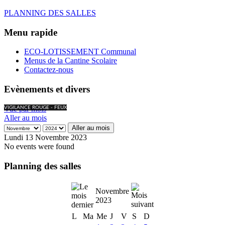
PLANNING DES SALLES
Menu rapide
ECO-LOTISSEMENT Communal
Menus de la Cantine Scolaire
Contactez-nous
Evènements et divers
Vue par mois
VIGILANCE ROUGE - FEUX
Aller au mois
Aller au mois
Lundi 13 Novembre 2023
No events were found
Planning des salles
Novembre
2023
L
Ma
Me
J
V
S
D