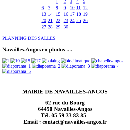
1
2
3
4
5
6
7
8
9
10
11
12
13
14
15
16
17
18
19
20
21
22
23
24
25
26
27
28
29
30
PLANNING DES SALLES
Navailles-Angos en photos ....
MAIRIE DE NAVAILLES-ANGOS
62 rue du Bourg
64450 Navailles-Angos
Tél. 05 59 33 83 85
Email : contact@navailles-angos.fr