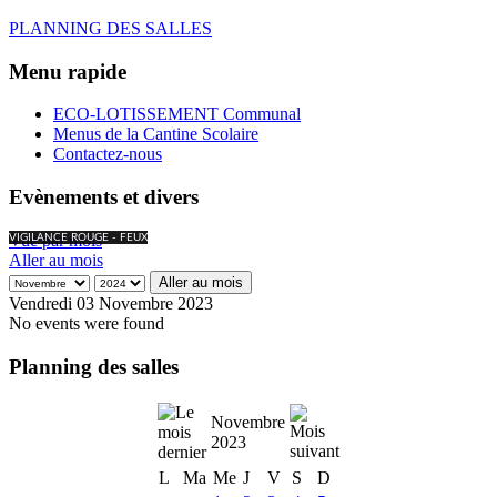
PLANNING DES SALLES
Menu rapide
ECO-LOTISSEMENT Communal
Menus de la Cantine Scolaire
Contactez-nous
Evènements et divers
Vue par mois
VIGILANCE ROUGE - FEUX
Aller au mois
Aller au mois
Vendredi 03 Novembre 2023
No events were found
Planning des salles
Novembre
2023
L
Ma
Me
J
V
S
D