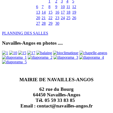
1
2
3
4
5
6
7
8
9
10
11
12
13
14
15
16
17
18
19
20
21
22
23
24
25
26
27
28
29
30
PLANNING DES SALLES
Navailles-Angos en photos ....
MAIRIE DE NAVAILLES-ANGOS
62 rue du Bourg
64450 Navailles-Angos
Tél. 05 59 33 83 85
Email : contact@navailles-angos.fr