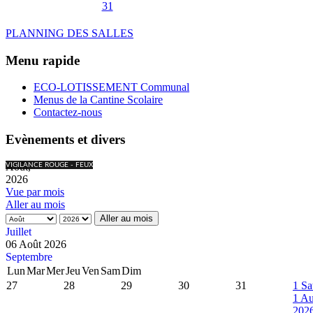
31
PLANNING DES SALLES
Menu rapide
ECO-LOTISSEMENT Communal
Menus de la Cantine Scolaire
Contactez-nous
Evènements et divers
Août,
VIGILANCE ROUGE - FEUX
2026
Vue par mois
Aller au mois
Aller au mois
Juillet
06 Août 2026
Septembre
Lun
Mar
Mer
Jeu
Ven
Sam
Dim
27
28
29
30
31
1
Sa
1 Au
202