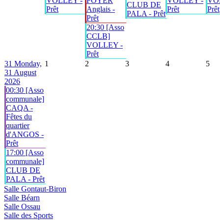
VOLLEY -
FOYER
VOLLEY -
VO
CLUB DE
Prêt
Anglais -
Prêt
Prêt
PALA - Prêt
Prêt
20:30 [Asso
CCLB]
VOLLEY -
Prêt
31
Monday,
1
2
3
4
5
31 August
2026
00:30 [Asso
communale]
CAQA -
Fêtes du
quartier
d'ANGOS -
Prêt
17:00 [Asso
communale]
CLUB DE
PALA - Prêt
Salle Gontaut-Biron
Salle Béarn
Salle Ossau
Salle des Sports