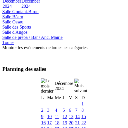
December
December
2024
2024
Salle Gontaut-Biron
Salle Béarn
Salle Ossau
Salle des Sports
Salle d'Angos
Salle de prépa / Bar / Anc. Mairie
Toutes
Montrer les événements de toutes les catégories
Planning des salles
Décembre
2024
L
Ma
Me
J
V
S
D
1
2
3
4
5
6
7
8
9
10
11
12
13
14
15
16
17
18
19
20
21
22