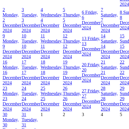
2024
2
3
4
5
7
6
Friday,
8
Su
Monday,
Tuesday,
Wednesday,
Thursday,
Saturday,
6
8
2
3
4
5
7
December
Dec
December
December
December
December
December
2024
2024
2024
2024
2024
2024
2024
9
10
11
12
14
15
13
Friday,
Monday,
Tuesday,
Wednesday,
Thursday,
Saturday,
Sund
13
9
10
11
12
14
15
December
December
December
December
December
December
Dec
2024
2024
2024
2024
2024
2024
2024
16
17
18
19
21
22
20
Friday,
Monday,
Tuesday,
Wednesday,
Thursday,
Saturday,
Sund
20
16
17
18
19
21
22
December
December
December
December
December
December
Dec
2024
2024
2024
2024
2024
2024
2024
23
24
25
26
28
29
27
Friday,
Monday,
Tuesday,
Wednesday,
Thursday,
Saturday,
Sund
27
23
24
25
26
28
29
December
December
December
December
December
December
Dec
2024
2024
2024
2024
2024
2024
2024
30
31
1
2
3
4
5
Monday,
Tuesday,
30
31