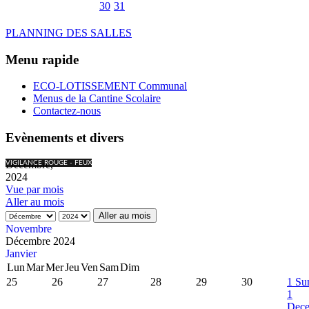
30
31
PLANNING DES SALLES
Menu rapide
ECO-LOTISSEMENT Communal
Menus de la Cantine Scolaire
Contactez-nous
Evènements et divers
Décembre,
VIGILANCE ROUGE - FEUX
2024
Vue par mois
Aller au mois
Aller au mois
Novembre
Décembre 2024
Janvier
Lun
Mar
Mer
Jeu
Ven
Sam
Dim
25
26
27
28
29
30
1
Su
1
Dec