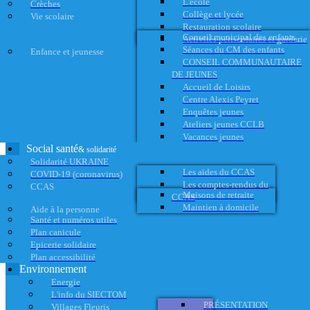
L'école
Crèches
Collège et lycée
Vie scolaire
Restauration scolaire
Conseil municipal des enfants
Activités périscolaires et garderie
Séances du CM des enfants
Enfance et jeunesse
CONSEIL COMMUNAUTAIRE
DE JEUNES
Accueil de Loisirs
Centre Alexis Peyret
Enquêtes jeunes
Ateliers jeunes CCLB
Vacances jeunes
Social santé
& solidarité
Solidarité UKRAINE
Les aides du CCAS
COVID-19 (coronavirus)
Les comptes-rendus du
CCAS
Maisons de retraite
CCAS
Maintien à domicile
Aide à la personne
Santé et numéros utiles
Plan canicule
Epicerie solidaire
Plan accessibilité
Environnement
Energie
L'info du SIECTOM
PRÉSENTATION
Villages Fleuris