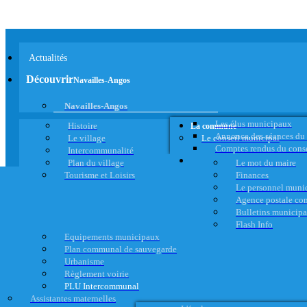
Actualités
Découvrir
Navailles-Angos
Navailles-Angos
Les élus municipaux
Histoire
La commune
Annonce des séances du
Le village
Le conseil municipal
Comptes rendus du cons
Intercommunalité
Plan du village
Le mot du maire
Tourisme et Loisirs
Finances
Le personnel muni
Agence postale c
Bulletins municip
Flash Info
Equipements municipaux
Plan communal de sauvegarde
Urbanisme
Règlement voirie
PLU Intercommunal
Assistantes maternelles