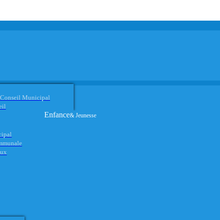
 Conseil Municipal
eil
Enfance
& Jeunesse
cipal
ommunale
aux