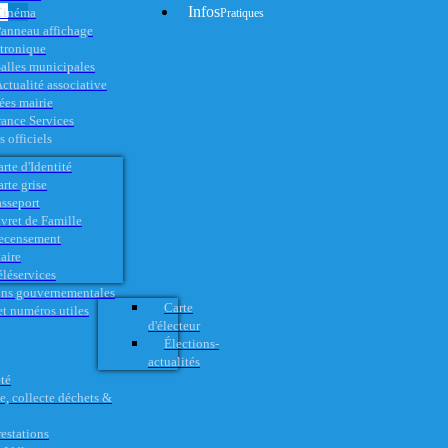
Infos
Cinéma
Pratiques
anneau affichage
ctronique
alles municipales
ctualité associative
es mairie
rance Services
 officiels
rte d'Identité
rte grise
asseport
vret de Famille
ecensement
aire
éléservices
ons gouvernementales
Carte
t numéros utiles
d'électeur
Élections-
actualités
té
e, collecte déchets &
restations