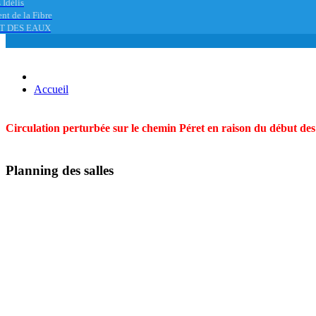
 Idélis
nt de la Fibre
T DES EAUX
Accueil
Circulation perturbée sur le chemin Péret en raison du début des t
Planning des salles