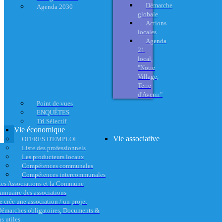
Démarche
Agenda 2030
globale
Actions
locales
Agenda
21
local,
"Notre
Village,
Terre
d'Avenir"
Point de vues
ENQUÊTES
Tri Sélectif
Vie économique
Vie associative
OFFRES D'EMPLOI
Liste des professionnels
Les producteurs locaux
Compétences communales
Compétences intercommunales
es Associations et la Commune
nnuaire des associations
e crée une association / un projet
émarches obligatoires, Documents &
s utiles