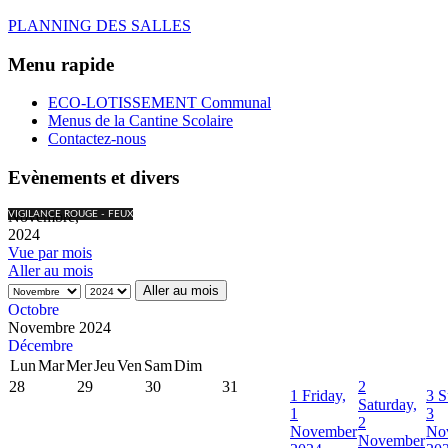
PLANNING DES SALLES
Menu rapide
ECO-LOTISSEMENT Communal
Menus de la Cantine Scolaire
Contactez-nous
Evènements et divers
Novembre,
VIGILANCE ROUGE - FEUX
2024
Vue par mois
Aller au mois
Aller au mois
Octobre
Novembre 2024
Décembre
Lun
Mar
Mer
Jeu
Ven
Sam
Dim
28
29
30
31
2
1
Friday,
3
S
Saturday,
1
3
2
November
No
November