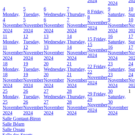
2024
20
2024
4
5
6
7
9
10
8
Friday,
Monday,
Tuesday,
Wednesday,
Thursday,
Saturday,
Sun
8
4
5
6
7
9
10
November
November
November
November
November
November
No
2024
2024
2024
2024
2024
2024
20
11
12
13
14
16
17
15
Friday,
Monday,
Tuesday,
Wednesday,
Thursday,
Saturday,
Sun
15
11
12
13
14
16
17
November
November
November
November
November
November
No
2024
2024
2024
2024
2024
2024
20
18
19
20
21
23
24
22
Friday,
Monday,
Tuesday,
Wednesday,
Thursday,
Saturday,
Sun
22
18
19
20
21
23
24
November
November
November
November
November
November
No
2024
2024
2024
2024
2024
2024
20
25
26
27
28
30
1
29
Friday,
Monday,
Tuesday,
Wednesday,
Thursday,
Saturday,
29
25
26
27
28
30
November
November
November
November
November
November
2024
2024
2024
2024
2024
2024
Salle Gontaut-Biron
Salle Béarn
Salle Ossau
Salle des Sports