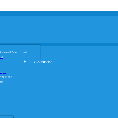
 Conseil Municipal
eil
Enfance
& Jeunesse
cipal
ommunale
aux