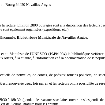
e du Bourg 64450 Navailles-Angos
, à la lecture, Environ 2800 ouvrages sont à la disposition des lecteurs 
ure sont également organisées (expositions, etc.)
1, dénommée:
Bibliothèque Municipale de Navailles-Angos
.
 au Manifeste de l'UNESCO (1949/1994) la bibliothèque s'efforce de fav
 loisirs, à la culture, à l'information et à la documentation de la popula
ecueils de nouvelles, de contes, de poésies; romans policiers, de scie
est renouvelée deux fois par an et les lecteurs ont la possibilité de rése
16h30 à 18h 30. (pendant les vacances scolaires ouvertures les jeudis d
st de 5 euros, gratuite pour les enfants.