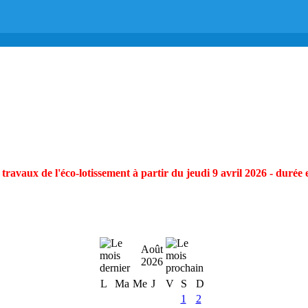
ravaux de l'éco-lotissement à partir du jeudi 9 avril 2026 - durée 
Août
2026
L
Ma
Me
J
V
S
D
1
2