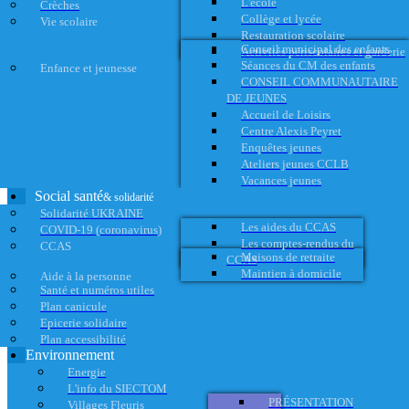
L'école
Crèches
Collège et lycée
Vie scolaire
Restauration scolaire
Conseil municipal des enfants
Activités périscolaires et garderie
Séances du CM des enfants
Enfance et jeunesse
CONSEIL COMMUNAUTAIRE
DE JEUNES
Accueil de Loisirs
Centre Alexis Peyret
Enquêtes jeunes
Ateliers jeunes CCLB
Vacances jeunes
Social santé
& solidarité
Solidarité UKRAINE
Les aides du CCAS
COVID-19 (coronavirus)
Les comptes-rendus du
CCAS
Maisons de retraite
CCAS
Maintien à domicile
Aide à la personne
Santé et numéros utiles
Plan canicule
Epicerie solidaire
Plan accessibilité
Environnement
Energie
L'info du SIECTOM
PRÉSENTATION
Villages Fleuris