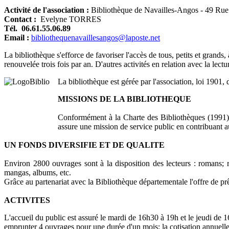
Activité de l'association :
Bibliothèque de Navailles-Angos - 49 Ru
Contact :
Evelyne TORRES
Tél. 06.61.55.06.89
Email :
bibliothequenavaillesangos@laposte.net
La bibliothèque s'efforce de favoriser l'accès de tous, petits et grands
renouvelée trois fois par an. D'autres activités en relation avec la lect
La bibliothèque est gérée par l'association, loi 190
MISSIONS DE LA BIBLIOTHEQUE
Conformément à la Charte des Bibliothèques (1991) et
assure une mission de service public en contribuant aux
UN FONDS DIVERSIFIE ET DE QUALITE
Environ 2800 ouvrages sont à la disposition des lecteurs : romans; r
mangas, albums, etc.
Grâce au partenariat avec la Bibliothèque départementale l'offre de prêt 
ACTIVITES
L'accueil du public est assuré le mardi de 16h30 à 19h et le jeudi de 
emprunter 4 ouvrages pour une durée d'un mois; la cotisation annuelle e