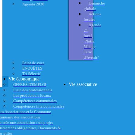
Démarche
Agenda 2030
globale
Actions
locales
Agenda
21
local,
"Notre
Village,
Terre
d'Avenir"
Point de vues
ENQUÊTES
Tri Sélectif
Vie économique
Vie associative
OFFRES D'EMPLOI
Liste des professionnels
Les producteurs locaux
Compétences communales
Compétences intercommunales
es Associations et la Commune
nnuaire des associations
e crée une association / un projet
émarches obligatoires, Documents &
s utiles