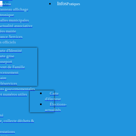
Infos
Cinéma
Pratiques
anneau affichage
ctronique
alles municipales
ctualité associative
es mairie
rance Services
 officiels
rte d'Identité
rte grise
asseport
vret de Famille
ecensement
aire
éléservices
ons gouvernementales
Carte
t numéros utiles
d'électeur
Élections-
actualités
té
e, collecte déchets &
restations