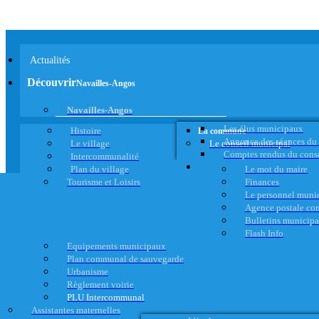
Actualités
Découvrir
Navailles-Angos
Navailles-Angos
Les élus municipaux
Histoire
La commune
Annonce des séances du
Le village
Le conseil municipal
Comptes rendus du cons
Intercommunalité
Plan du village
Le mot du maire
Tourisme et Loisirs
Finances
Le personnel muni
Agence postale c
Bulletins municip
Flash Info
Equipements municipaux
Plan communal de sauvegarde
Urbanisme
Règlement voirie
PLU Intercommunal
Assistantes maternelles