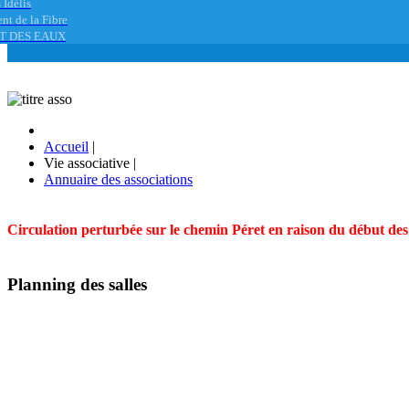
 Idélis
nt de la Fibre
T DES EAUX
Accueil
|
Vie associative
|
Annuaire des associations
Circulation perturbée sur le chemin Péret en raison du début des t
Planning des salles