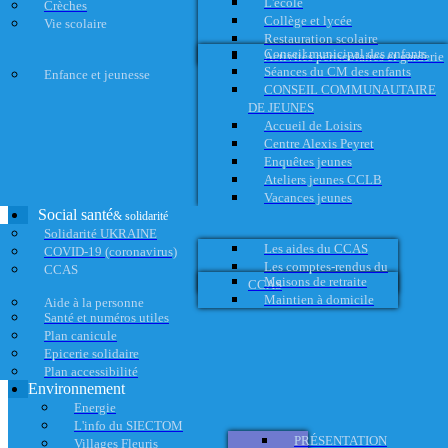
L'école
Crèches
Collège et lycée
Vie scolaire
Restauration scolaire
Conseil municipal des enfants
Activités périscolaires et garderie
Séances du CM des enfants
Enfance et jeunesse
CONSEIL COMMUNAUTAIRE
DE JEUNES
Accueil de Loisirs
Centre Alexis Peyret
Enquêtes jeunes
Ateliers jeunes CCLB
Vacances jeunes
Social santé
& solidarité
Solidarité UKRAINE
Les aides du CCAS
COVID-19 (coronavirus)
Les comptes-rendus du
CCAS
Maisons de retraite
CCAS
Maintien à domicile
Aide à la personne
Santé et numéros utiles
Plan canicule
Epicerie solidaire
Plan accessibilité
Environnement
Energie
L'info du SIECTOM
PRÉSENTATION
Villages Fleuris