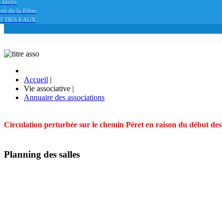
 Idélis
nt de la Fibre
T DES EAUX
Accueil
|
Vie associative
|
Annuaire des associations
Circulation perturbée sur le chemin Péret en raison du début des t
Planning des salles