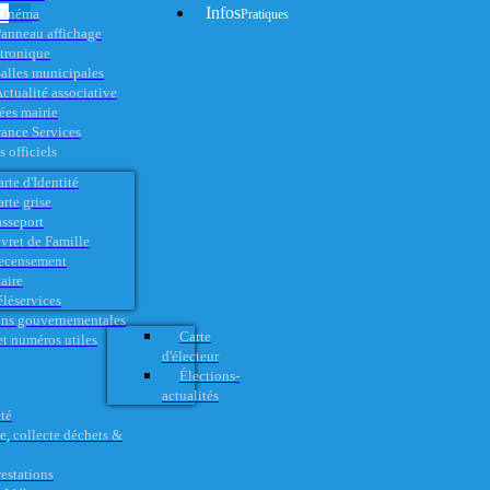
Infos
Cinéma
Pratiques
anneau affichage
ctronique
alles municipales
ctualité associative
es mairie
rance Services
 officiels
rte d'Identité
rte grise
asseport
vret de Famille
ecensement
aire
éléservices
ons gouvernementales
Carte
t numéros utiles
d'électeur
Élections-
actualités
té
e, collecte déchets &
restations