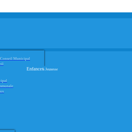
 Conseil Municipal
eil
Enfance
& Jeunesse
cipal
ommunale
aux