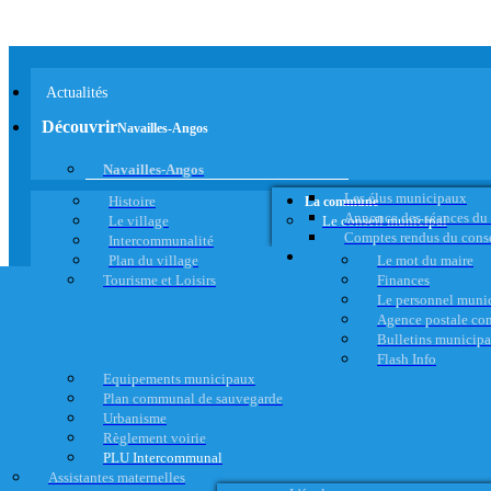
Actualités
Découvrir
Navailles-Angos
Navailles-Angos
Les élus municipaux
Histoire
La commune
Annonce des séances du
Le village
Le conseil municipal
Comptes rendus du cons
Intercommunalité
Plan du village
Le mot du maire
Tourisme et Loisirs
Finances
Le personnel muni
Agence postale c
Bulletins municip
Flash Info
Equipements municipaux
Plan communal de sauvegarde
Urbanisme
Règlement voirie
PLU Intercommunal
Assistantes maternelles