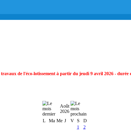
ravaux de l'éco-lotissement à partir du jeudi 9 avril 2026 - durée 
Août
2026
L
Ma
Me
J
V
S
D
1
2