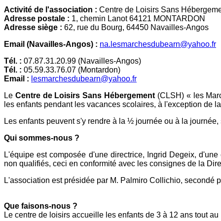
Activité de l'association :
Centre de Loisirs Sans Hébergem
Adresse postale :
1, chemin Lanot 64121 MONTARDON
Adresse siège :
62, rue du Bourg, 64450 Navailles-Angos
Email (Navailles-Angos) :
na.lesmarchesdubearn@yahoo.fr
Tél. :
07.87.31.20.99 (Navailles-Angos)
Tél. :
05.59.33.76.07 (Montardon)
Email :
lesmarchesdubearn@yahoo.fr
Le
Centre de Loisirs Sans Hébergement
(CLSH) « les Marc
les enfants pendant les vacances scolaires, à l'exception de la
Les enfants peuvent s'y rendre à la ½ journée ou à la journée, 
Qui sommes-nous ?
L'équipe est composée d'une directrice, Ingrid Degeix, d'un
non qualifiés, ceci en conformité avec les consignes de la D
L'association est présidée par M. Palmiro Collichio, secondé 
Que faisons-nous ?
Le centre de loisirs accueille les enfants de 3 à 12 ans tout au