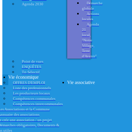
Démarche
Agenda 2030
globale
Actions
locales
Agenda
21
local,
"Notre
Village,
Terre
d'Avenir"
Point de vues
ENQUÊTES
Tri Sélectif
Vie économique
Vie associative
OFFRES D'EMPLOI
Liste des professionnels
Les producteurs locaux
Compétences communales
Compétences intercommunales
es Associations et la Commune
nnuaire des associations
e crée une association / un projet
émarches obligatoires, Documents &
s utiles