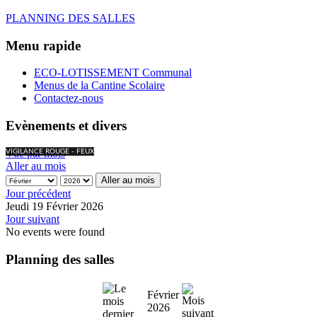
PLANNING DES SALLES
Menu rapide
ECO-LOTISSEMENT Communal
Menus de la Cantine Scolaire
Contactez-nous
Evènements et divers
Vue par mois
VIGILANCE ROUGE - FEUX
Aller au mois
Aller au mois
Jour précédent
Jeudi 19 Février 2026
Jour suivant
No events were found
Planning des salles
Février
2026