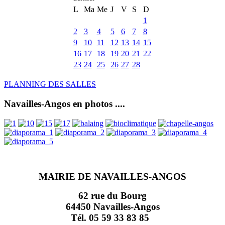
L
Ma
Me
J
V
S
D
1
2
3
4
5
6
7
8
9
10
11
12
13
14
15
16
17
18
19
20
21
22
23
24
25
26
27
28
PLANNING DES SALLES
Navailles-Angos en photos ....
MAIRIE DE NAVAILLES-ANGOS
62 rue du Bourg
64450 Navailles-Angos
Tél. 05 59 33 83 85