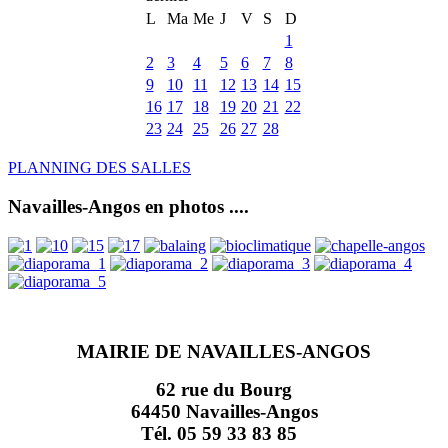
L
Ma
Me
J
V
S
D
1
2
3
4
5
6
7
8
9
10
11
12
13
14
15
16
17
18
19
20
21
22
23
24
25
26
27
28
PLANNING DES SALLES
Navailles-Angos en photos ....
MAIRIE DE NAVAILLES-ANGOS
62 rue du Bourg
64450 Navailles-Angos
Tél. 05 59 33 83 85