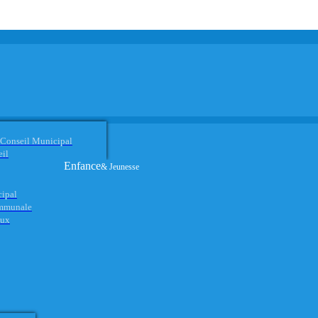
 Conseil Municipal
eil
Enfance
& Jeunesse
cipal
ommunale
aux