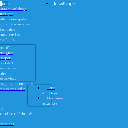
Infos
Cinéma
Pratiques
anneau affichage
ctronique
alles municipales
ctualité associative
es mairie
rance Services
 officiels
rte d'Identité
rte grise
asseport
vret de Famille
ecensement
aire
éléservices
ons gouvernementales
Carte
t numéros utiles
d'électeur
Élections-
actualités
té
e, collecte déchets &
restations