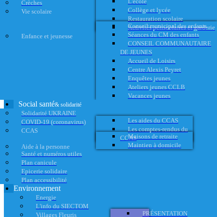
L'école
Crèches
Collège et lycée
Vie scolaire
Restauration scolaire
Conseil municipal des enfants
Activités périscolaires et garderie
Séances du CM des enfants
Enfance et jeunesse
CONSEIL COMMUNAUTAIRE
DE JEUNES
Accueil de Loisirs
Centre Alexis Peyret
Enquêtes jeunes
Ateliers jeunes CCLB
Vacances jeunes
Social santé
& solidarité
Solidarité UKRAINE
Les aides du CCAS
COVID-19 (coronavirus)
Les comptes-rendus du
CCAS
Maisons de retraite
CCAS
Maintien à domicile
Aide à la personne
Santé et numéros utiles
Plan canicule
Epicerie solidaire
Plan accessibilité
Environnement
Energie
L'info du SIECTOM
PRÉSENTATION
Villages Fleuris