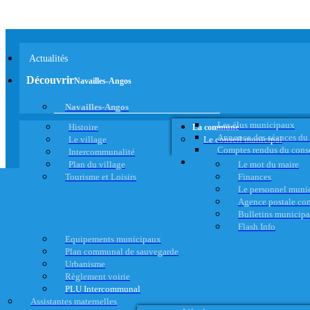
Actualités
Découvrir
Navailles-Angos
Navailles-Angos
Les élus municipaux
Histoire
La commune
Annonce des séances du
Le village
Le conseil municipal
Comptes rendus du cons
Intercommunalité
Plan du village
Le mot du maire
Tourisme et Loisirs
Finances
Le personnel muni
Agence postale c
Bulletins municip
Flash Info
Equipements municipaux
Plan communal de sauvegarde
Urbanisme
Règlement voirie
PLU Intercommunal
Assistantes maternelles