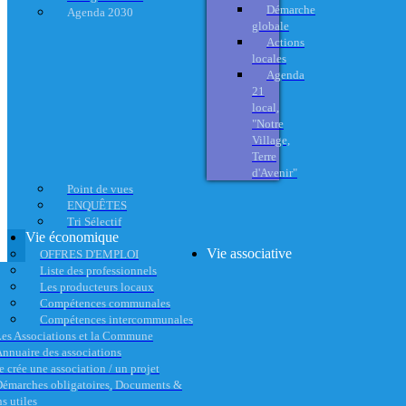
Démarche
Agenda 2030
globale
Actions
locales
Agenda
21
local,
"Notre
Village,
Terre
d'Avenir"
Point de vues
ENQUÊTES
Tri Sélectif
Vie économique
Vie associative
OFFRES D'EMPLOI
Liste des professionnels
Les producteurs locaux
Compétences communales
Compétences intercommunales
es Associations et la Commune
nnuaire des associations
e crée une association / un projet
émarches obligatoires, Documents &
s utiles