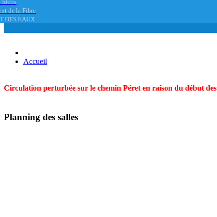
 Idélis
nt de la Fibre
T DES EAUX
Accueil
Circulation perturbée sur le chemin Péret en raison du début des t
Planning des salles