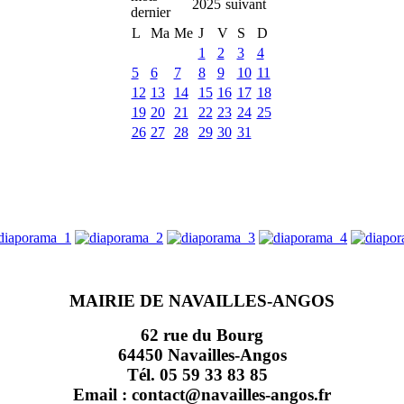
2025
L
Ma
Me
J
V
S
D
1
2
3
4
5
6
7
8
9
10
11
12
13
14
15
16
17
18
19
20
21
22
23
24
25
26
27
28
29
30
31
MAIRIE DE NAVAILLES-ANGOS
62 rue du Bourg
64450 Navailles-Angos
Tél. 05 59 33 83 85
Email : contact@navailles-angos.fr