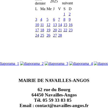
2025
L
Ma
Me
J
V
S
D
1
2
3
4
5
6
7
8
9
10
11
12
13
14
15
16
17
18
19
20
21
22
23
24
25
26
27
28
MAIRIE DE NAVAILLES-ANGOS
62 rue du Bourg
64450 Navailles-Angos
Tél. 05 59 33 83 85
Email : contact@navailles-angos.fr