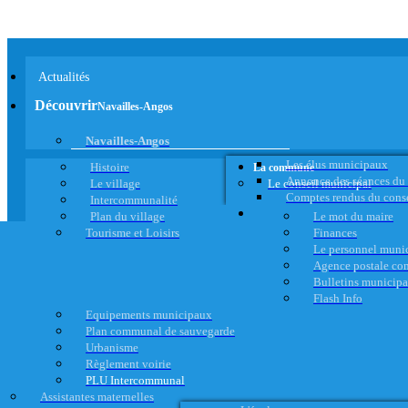
Actualités
Découvrir
Navailles-Angos
Navailles-Angos
Les élus municipaux
Histoire
La commune
Annonce des séances du
Le village
Le conseil municipal
Comptes rendus du cons
Intercommunalité
Plan du village
Le mot du maire
Tourisme et Loisirs
Finances
Le personnel muni
Agence postale c
Bulletins municip
Flash Info
Equipements municipaux
Plan communal de sauvegarde
Urbanisme
Règlement voirie
PLU Intercommunal
Assistantes maternelles