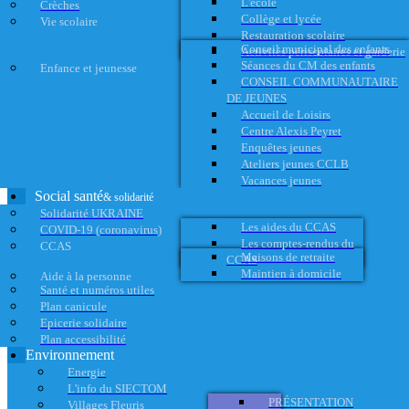
L'école
Crèches
Collège et lycée
Vie scolaire
Restauration scolaire
Conseil municipal des enfants
Activités périscolaires et garderie
Séances du CM des enfants
Enfance et jeunesse
CONSEIL COMMUNAUTAIRE
DE JEUNES
Accueil de Loisirs
Centre Alexis Peyret
Enquêtes jeunes
Ateliers jeunes CCLB
Vacances jeunes
Social santé
& solidarité
Solidarité UKRAINE
Les aides du CCAS
COVID-19 (coronavirus)
Les comptes-rendus du
CCAS
Maisons de retraite
CCAS
Maintien à domicile
Aide à la personne
Santé et numéros utiles
Plan canicule
Epicerie solidaire
Plan accessibilité
Environnement
Energie
L'info du SIECTOM
PRÉSENTATION
Villages Fleuris