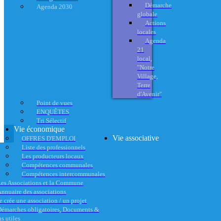
Démarche
Agenda 2030
globale
Actions
locales
Agenda
21
local,
"Notre
Village,
Terre
d'Avenir"
Point de vues
ENQUÊTES
Tri Sélectif
Vie économique
Vie associative
OFFRES D'EMPLOI
Liste des professionnels
Les producteurs locaux
Compétences communales
Compétences intercommunales
es Associations et la Commune
nnuaire des associations
e crée une association / un projet
émarches obligatoires, Documents &
s utiles