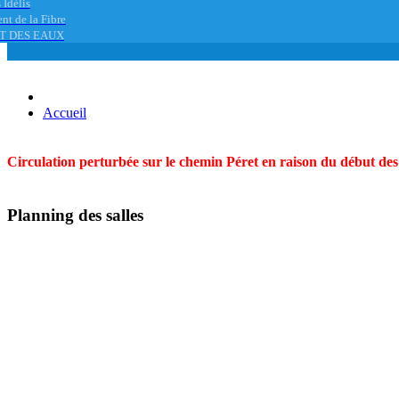
 Idélis
nt de la Fibre
T DES EAUX
Accueil
Circulation perturbée sur le chemin Péret en raison du début des t
Planning des salles