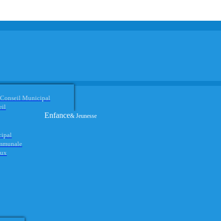
 Conseil Municipal
eil
Enfance
& Jeunesse
cipal
ommunale
aux