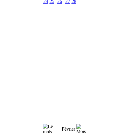
24
25
26
27
28
Février