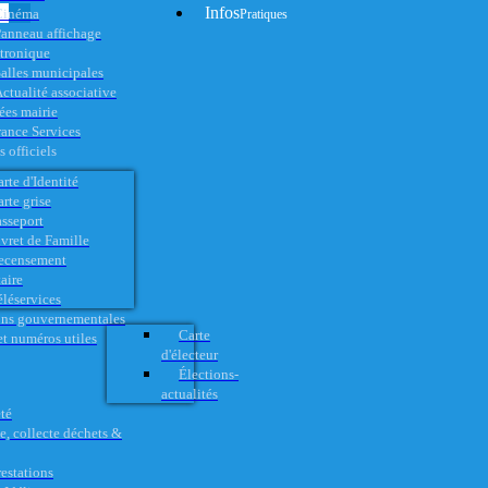
Infos
Cinéma
Pratiques
anneau affichage
ctronique
alles municipales
ctualité associative
es mairie
rance Services
 officiels
rte d'Identité
rte grise
asseport
vret de Famille
ecensement
aire
éléservices
ons gouvernementales
Carte
t numéros utiles
d'électeur
Élections-
actualités
té
e, collecte déchets &
restations